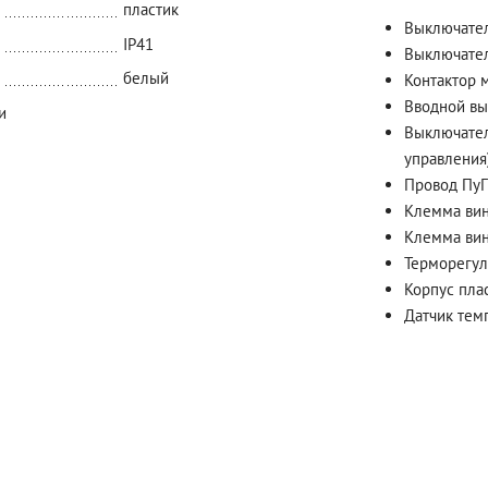
пластик
Выключатель
IP41
Выключатель
белый
Контактор 
Вводной вык
и
Выключатель
управления)
Провод ПуГВ
Клемма винт
Клемма винт
Терморегул
Корпус пла
Датчик тем