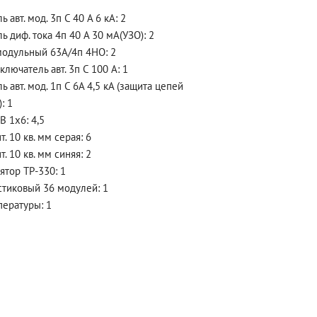
 авт. мод. 3п С 40 А 6 кА: 2
 диф. тока 4п 40 А 30 мА(УЗО): 2
модульный 63А/4п 4НО: 2
лючатель авт. 3п С 100 А: 1
 авт. мод. 1п С 6А 4,5 кА (защита цепей
: 1
 1х6: 4,5
. 10 кв. мм серая: 6
. 10 кв. мм синяя: 2
ятор ТР-330: 1
стиковый 36 модулей: 1
пературы: 1