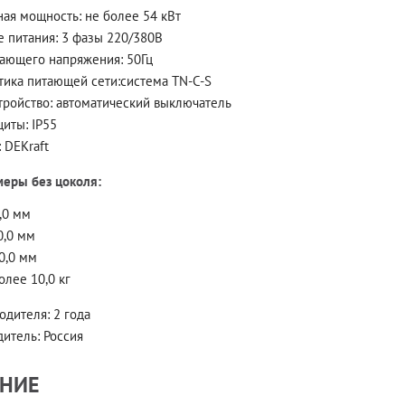
ная мощность:
не более 54 кВт
 питания:
3 фазы 220/380В
тающего напряжения:
50Гц
тика питающей сети:
система TN-C-S
тройство:
автоматический выключатель
щиты:
IP55
:
DEKraft
меры без цоколя:
,0 мм
0,0 мм
0,0 мм
олее 10,0 кг
водителя:
2 года
дитель:
Россия
НИЕ