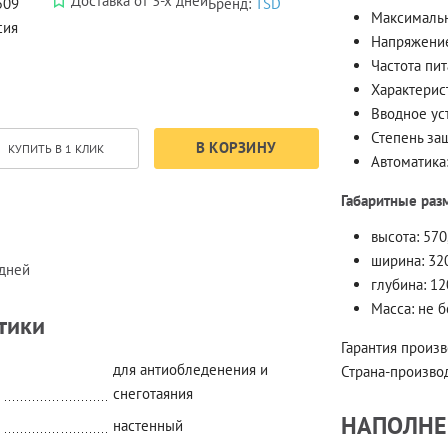
Доставка от 3-х дней
509
Бренд:
TSD
Максималь
сия
Напряжение
Частота пи
Характерис
Вводное ус
Степень за
В КОРЗИНУ
КУПИТЬ В 1 КЛИК
Автоматика
Габаритные раз
высота: 570
ширина: 32
 дней
глубина: 12
Масса:
не б
тики
Гарантия произ
для антиобледенения и
Страна-произво
снеготаяния
НАПОЛНЕ
настенный