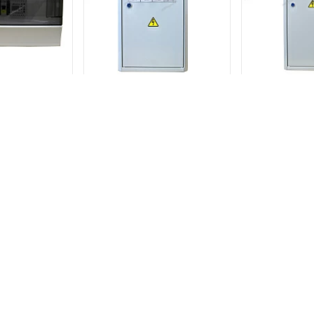
ия ШУ-ПЭО-2-
Щит управления ШУ-ПЭО-2-
Щит управле
Т
Р
20 р.
59 075 р.
64 6
В КОРЗИНУ
В КОРЗИНУ