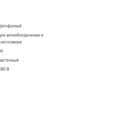
Трёхфазный
для антиобледенения и
снеготаяния
46
настенный
380 В