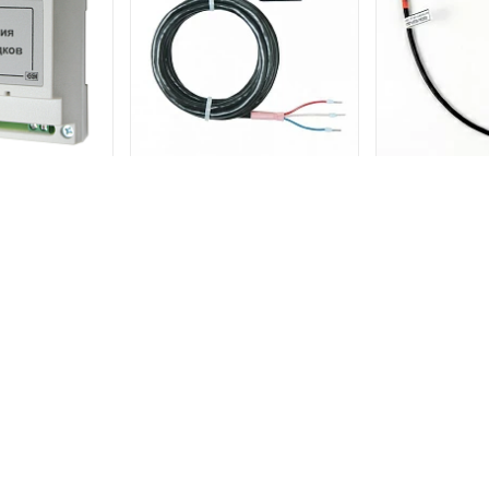
Датчик температуры TST01-
 для датчика
Датчик темпе
2,0-П (-55 до +60)
в БПДО
0,3-П (-
1 257 р.
8 р.
1 0
В КОРЗИНУ
В КОРЗИНУ