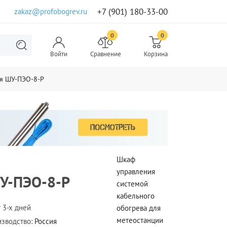
+7 (901) 180-33-00
zakaz@profobogrev.ru
0
0
Войти
Сравнение
Корзина
я ШУ-ПЭО-8-Р
Шкаф
управления
У-ПЭО-8-Р
системой
кабельного
 3-х дней
обогрева для
метеостанции
зводство:
Россия