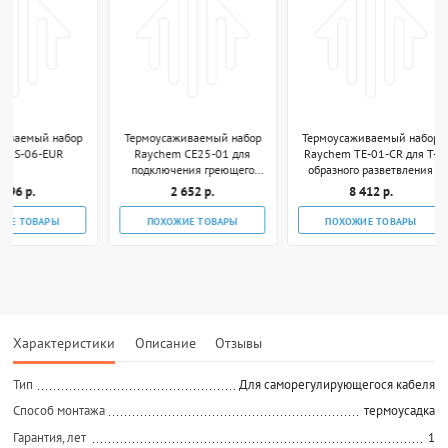
Термоусаживаемый набор
Термоусаживаемый набор
Компл
Raychem CE25-01 для
Raychem TE-01-CR для Т-
подключения греющего
образного разветвления
кабеля к коробке
2 652 р.
8 412 р.
7
ПОХОЖИЕ ТОВАРЫ
ПОХОЖИЕ ТОВАРЫ
В К
Характеристики
Описание
Отзывы
Тип
Для саморегулирующегося кабеля
Способ монтажа
термоусадка
Гарантия, лет
1