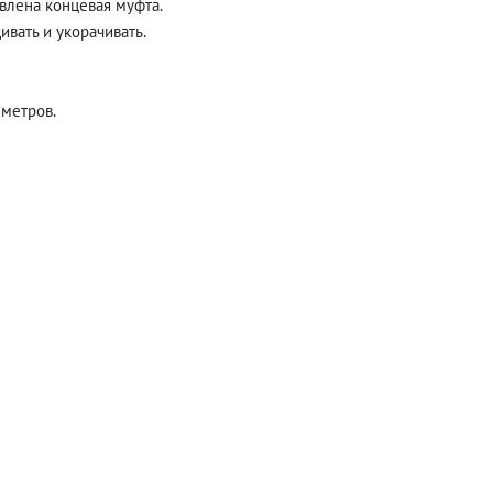
влена концевая муфта.
вать и укорачивать.
С
 метров.