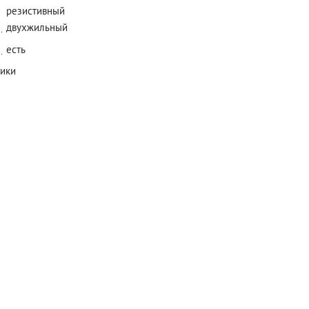
резистивный
двухжильный
есть
тики