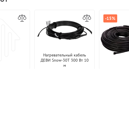
-15%
Нагревательный кабель
ДЕВИ Snow-30T 300 Вт 10
м
9 723 р.
ревательная
Нагревательн
0IR-H-2-01-
Free M-7,2-
В КОРЗИНУ
-040
7 р.
2
3 155 р.
 ТОВАРЫ
В КОРЗИНУ