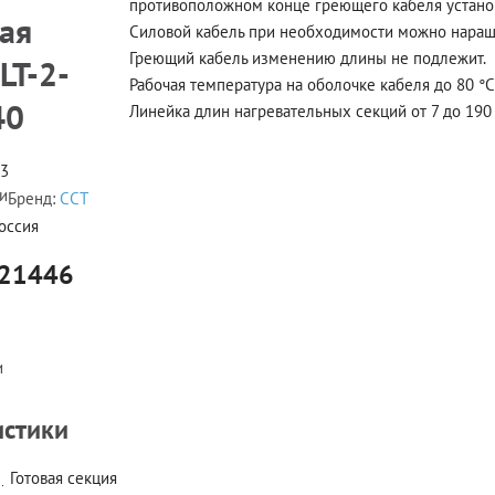
противоположном конце греющего кабеля устано
ая
Силовой кабель при необходимости можно наращи
Греющий кабель изменению длины не подлежит.
LT-2-
Рабочая температура на оболочке кабеля до 80 °
40
Линейка длин нагревательных секций от 7 до 190
13
ии
Бренд:
ССТ
оссия
21446
и
истики
Готовая секция