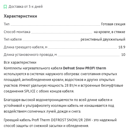
Доставка от 3-х дней
Характеристики
Тип
Готовая секция
Способ монтажа
на кровле, в стяжке
Тип кабеля
резистивный двухжильный
Длина греющего кабеля, м
18.9
Длина установочного провода, м
10
Все характеристики
Комплекты нагревательного кабеля
Defrost Snow PROFI therm
используются в системах наружного обогрева: снеготаяния открытых
площадей, антиобледенения кровли, водостоков и других открытых
участков. Имеют удельную мощность 28 Вт/м и встроенные безмуфтовые
соединения SPLICE с обоих концов кабеля.
Благодаря высокой водонепроницаемости по всей длине кабеля и
устойчивой к ультрафиолету изоляции кабель не изнашивается под
воздействием солнечных лучей, дождя и снега.
Греющий кабель Profi Therm DEFROST SNOW/2R 28W - это надежный
способ защиты от снежной засыпки и обледенения.