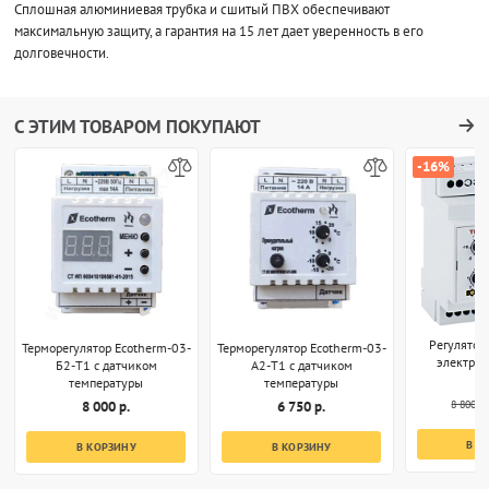
Сплошная алюминиевая трубка и сшитый ПВХ обеспечивают
максимальную защиту, а гарантия на 15 лет дает уверенность в его
долговечности.
С ЭТИМ ТОВАРОМ ПОКУПАЮТ
-16%
Регулятор
Терморегулятор Ecotherm-03-
Терморегулятор Ecotherm-03-
электро
Б2-T1 с датчиком
А2-T1 с датчиком
температуры
температуры
8 800 р.
8 000 р.
6 750 р.
В К
В КОРЗИНУ
В КОРЗИНУ