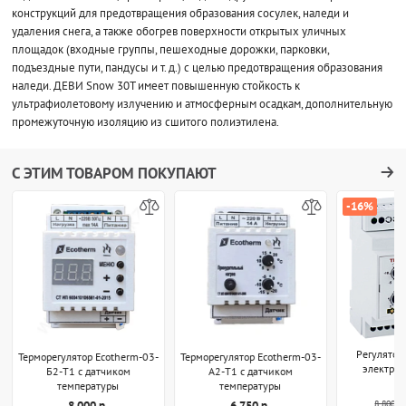
конструкций для предотвращения образования сосулек, наледи и
удаления снега, а также обогрев поверхности открытых уличных
площадок (входные группы, пешеходные дорожки, парковки,
подъездные пути, пандусы и т. д.) с целью предотвращения образования
наледи. ДЕВИ Snow 30T имеет повышенную стойкость к
ультрафиолетовому излучению и атмосферным осадкам, дополнительную
промежуточную изоляцию из сшитого полиэтилена.
С ЭТИМ ТОВАРОМ ПОКУПАЮТ
-16%
Регулятор
Терморегулятор Ecotherm-03-
Терморегулятор Ecotherm-03-
электро
Б2-T1 с датчиком
А2-T1 с датчиком
температуры
температуры
8 800 р.
8 000 р.
6 750 р.