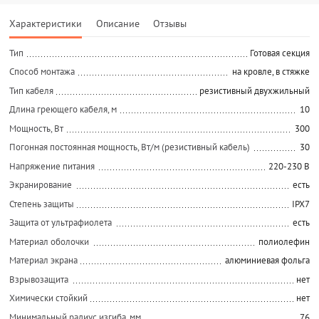
Характеристики
Описание
Отзывы
Тип
Готовая секция
Способ монтажа
на кровле, в стяжке
Тип кабеля
резистивный двухжильный
Длина греющего кабеля, м
10
Мощность, Вт
300
Погонная постоянная мощность, Вт/м (резистивный кабель)
30
Напряжение питания
220-230 В
Экранирование
есть
Степень защиты
IPX7
Защита от ультрафиолета
есть
Материал оболочки
полиолефин
Материал экрана
алюминиевая фольга
Взрывозащита
нет
Химически стойкий
нет
Минимальный радиус изгиба, мм
76