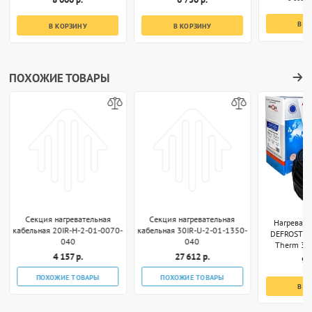
В К
В КОРЗИНУ
В КОРЗИНУ
ПОХОЖИЕ ТОВАРЫ
Секция нагревательная
Секция нагревательная
Нагревате
кабельная 20IR-H-2-01-0070-
кабельная 30IR-U-2-01-1350-
DEFROST S
040
040
Therm 340
4 157 р.
27 612 р.
9 
ПОХОЖИЕ ТОВАРЫ
ПОХОЖИЕ ТОВАРЫ
В К