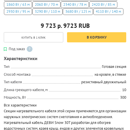
1860 Вт / 63 м
2060 Вт / 70 м
2340 Вт / 78 м
2420 Вт / 85 м
2930 Вт / 95 м
3290 Вт / 110 м
3680 Вт / 125 м
4110 Вт / 140 м
9 723 р.
9723
RUB
В КОРЗИНУ
КУПИТЬ В 1 КЛИК
Под заказ
?
Характеристики
Тип
Готовая секция
Способ монтажа
на кровле, в стяжке
Тип кабеля
резистивный двухжильный
Длина греющего кабеля, м
10
Мощность, Вт
300
Все характеристики
Секции нагревательного кабеля этой серии применяются для организации
наружных электрических систем снеготаяния и антиобледенения.
Нагревательный кабель ДЕВИ Snow 30T разработан для обогрев
водосточных систем, краев крыш, ендов и других элементов кровельных