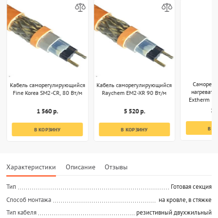
Саморег
Кабель саморегулирующийся
Кабель саморегулирующийся
нагревате
Fine Korea SM2-CR, 80 Вт/м
Raychem EM2-XR 90 Вт/м
Extherm EP
1 
1 560 р.
5 520 р.
В К
В КОРЗИНУ
В КОРЗИНУ
Характеристики
Описание
Отзывы
Тип
Готовая секция
Способ монтажа
на кровле, в стяжке
Тип кабеля
резистивный двухжильный