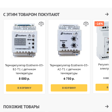
С ЭТИМ ТОВАРОМ ПОКУПАЮТ
-16%
Регулятор
Терморегулятор Ecotherm-03-
Терморегулятор Ecotherm-03-
электро
Б2-T1 с датчиком
А2-T1 с датчиком
температуры
температуры
8 800 р.
8 000 р.
6 750 р.
В К
В КОРЗИНУ
В КОРЗИНУ
ПОХОЖИЕ ТОВАРЫ