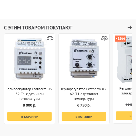
С ЭТИМ ТОВАРОМ ПОКУПАЮТ
-16%
Регулятор
Терморегулятор Ecotherm-03-
Терморегулятор Ecotherm-03-
электро
Б2-T1 с датчиком
А2-T1 с датчиком
температуры
температуры
8 800 р.
8 000 р.
6 750 р.
В К
В КОРЗИНУ
В КОРЗИНУ