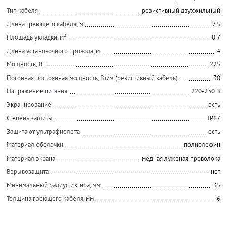
Тип кабеля
резистивный двухжильный
Длина греющего кабеля, м
7.5
Площадь укладки, м²
0.7
Длина установочного провода, м
4
Мощность, Вт
225
Погонная постоянная мощность, Вт/м (резистивный кабель)
30
Напряжение питания
220-230 В
Экранирование
есть
Степень защиты
IP67
Защита от ультрафиолета
есть
Материал оболочки
полиолефин
Материал экрана
медная луженая проволока
Взрывозащита
нет
Минимальный радиус изгиба, мм
35
Толщина греющего кабеля, мм
6