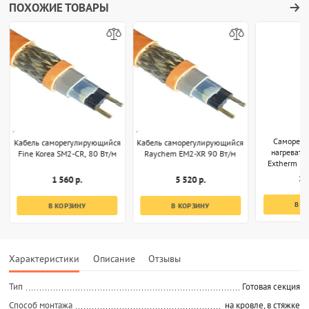
ПОХОЖИЕ ТОВАРЫ
Саморег
Кабель саморегулирующийся
Кабель саморегулирующийся
нагревате
Fine Korea SM2-CR, 80 Вт/м
Raychem EM2-XR 90 Вт/м
Extherm EP
1 
1 560 р.
5 520 р.
В К
В КОРЗИНУ
В КОРЗИНУ
Характеристики
Описание
Отзывы
Тип
Готовая секция
Способ монтажа
на кровле, в стяжке