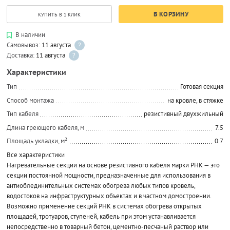
В КОРЗИНУ
КУПИТЬ В 1 КЛИК
В наличии
Самовывоз:
11 августа
?
Доставка:
11 августа
?
Характеристики
Тип
Готовая секция
Способ монтажа
на кровле, в стяжке
Тип кабеля
резистивный двухжильный
Длина греющего кабеля, м
7.5
Площадь укладки, м²
0.7
Все характеристики
Нагревательные секции на основе резистивного кабеля марки РНК — это
секции постоянной мощности, предназначенные для использования в
антиоблединительных системах обогрева любых типов кровель,
водостоков на инфраструктурных объектах и в частном домостроении.
Возможно применение секций РНК в системах обогрева открытых
площадей, тротуаров, ступеней, кабель при этом устанавливается
непосредственно в товарный бетон, цементно-песчаный раствор или