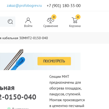
+7 (901) 180-33-00
zakaz@profobogrev.ru
0
0
Войти
Сравнение
Корзина
ая кабельная 30МНТ2-0150-040
Секции МНТ
предназначены для
льная
обогрева площадок,
пандусов, ступеней.
2-0150-040
Монтаж производится
в цементно-песчаный