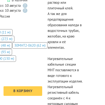
В наличии
раствор или
оз:
10 августа
?
плиточный клей.
ка:
10 августа
?
А так же для
Россия
предотвращения
образования наледи в
водосточных трубах,
 (11 м)
желобах, на краю
(27,5 м)
кровли и её
(48 м)
30МНТ2-0620 (62 м)
элементах.
(93 м)
0 (130 м)
Нагревательные
кабельные секции
МНТ поставляются в
виде готового к
эксплуатации изделия.
Нагревательный
В КОРЗИНУ
резистивный кабель
соединён с 4-х
метровым силовым