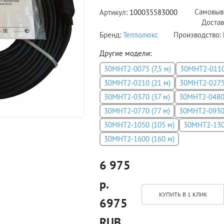
Самовыв
Артикул:
100035583000
Достав
Бренд:
Теплолюкс
Производство:
Другие модели:
30МНТ2-0075 (7,5 м)
30МНТ2-0110
30МНТ2-0210 (21 м)
30МНТ2-0275 
30МНТ2-0370 (37 м)
30МНТ2-0480 
30МНТ2-0770 (77 м)
30МНТ2-0930 
30МНТ2-1050 (105 м)
30МНТ2-130
30МНТ2-1600 (160 м)
6 975
р.
КУПИТЬ В 1 КЛИК
6975
RUB