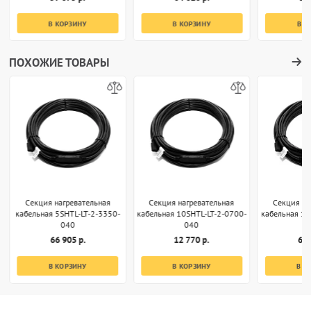
В КОРЗИНУ
В КОРЗИНУ
В К
ПОХОЖИЕ ТОВАРЫ
Секция нагревательная
Секция нагревательная
Секция на
кабельная 5SHTL-LT-2-3350-
кабельная 10SHTL-LT-2-0700-
кабельная 10
040
040
66 905 р.
12 770 р.
63 
В КОРЗИНУ
В КОРЗИНУ
В К