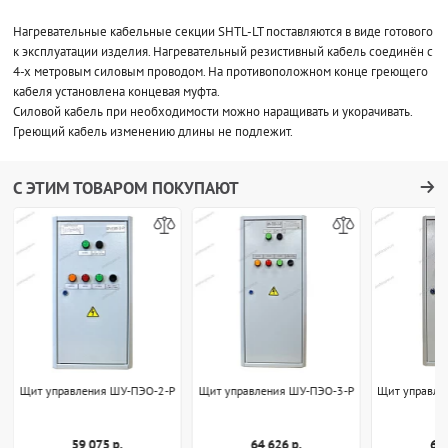
Нагревательные кабельные секции SHTL-LT поставляются в виде готового
к эксплуатации изделия. Нагревательный резистивный кабель соединён с
4-х метровым силовым проводом. На противоположном конце греющего
кабеля установлена концевая муфта.
Силовой кабель при необходимости можно наращивать и укорачивать.
Греющий кабель изменению длины не подлежит.
С ЭТИМ ТОВАРОМ ПОКУПАЮТ
Щит управления ШУ-ПЭО-2-Р
Щит управления ШУ-ПЭО-3-Р
Щит управле
59 075 р.
64 626 р.
69 