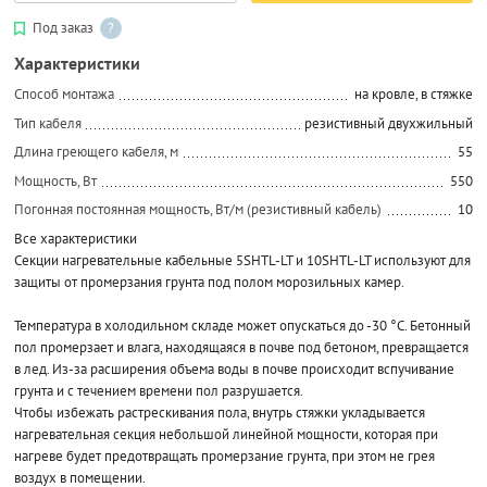
Под заказ
?
Характеристики
Способ монтажа
на кровле, в стяжке
Тип кабеля
резистивный двухжильный
Длина греющего кабеля, м
55
Мощность, Вт
550
Погонная постоянная мощность, Вт/м (резистивный кабель)
10
Все характеристики
Секции нагревательные кабельные 5SHTL-LT и 10SHTL-LT используют для
защиты от промерзания грунта под полом морозильных камер.
Температура в холодильном складе может опускаться до -30 °С. Бетонный
пол промерзает и влага, находящаяся в почве под бетоном, превращается
в лед. Из-за расширения объема воды в почве происходит вспучивание
грунта и с течением времени пол разрушается.
Чтобы избежать растрескивания пола, внутрь стяжки укладывается
нагревательная секция небольшой линейной мощности, которая при
нагреве будет предотвращать промерзание грунта, при этом не грея
воздух в помещении.