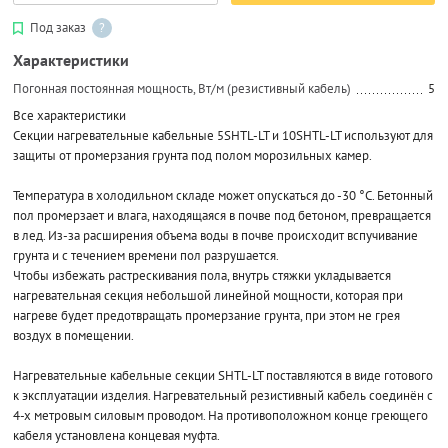
Под заказ
?
Характеристики
Погонная постоянная мощность, Вт/м (резистивный кабель)
5
Все характеристики
Секции нагревательные кабельные 5SHTL-LT и 10SHTL-LT используют для
защиты от промерзания грунта под полом морозильных камер.
Температура в холодильном складе может опускаться до -30 °С. Бетонный
пол промерзает и влага, находящаяся в почве под бетоном, превращается
в лед. Из-за расширения объема воды в почве происходит вспучивание
грунта и с течением времени пол разрушается.
Чтобы избежать растрескивания пола, внутрь стяжки укладывается
нагревательная секция небольшой линейной мощности, которая при
нагреве будет предотвращать промерзание грунта, при этом не грея
воздух в помещении.
Нагревательные кабельные секции SHTL-LT поставляются в виде готового
к эксплуатации изделия. Нагревательный резистивный кабель соединён с
4-х метровым силовым проводом. На противоположном конце греющего
кабеля установлена концевая муфта.