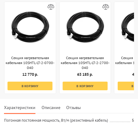
Секция нагревательная
Секция нагревательная
Секция на
кабельная 10SHTL-LT-2-0700-
кабельная 10SHTL-LT-2-2700-
кабельная 10
040
040
12 770 р.
63 185 р.
48 
В КОРЗИНУ
В КОРЗИНУ
В К
Характеристики
Описание
Отзывы
Погонная постоянная мощность, Вт/м (резистивный кабель)
5