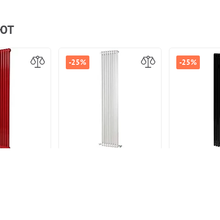
АЮТ
-25%
-25%
трубчатый
Стальной трубчатый
Стальной
AP TESI 21800
радиатор IRSAP TESI 21800
радиатор IRS
сный боковое
8 секций Белый боковое
6 секций Чё
ние 3/4"
подключение 3/4"
подключ
5 267 р.
30 666 р.
2
40 889 р.
35 267 р.
 ТОВАРЫ
ПОХОЖИЕ ТОВАРЫ
ПОХОЖИ