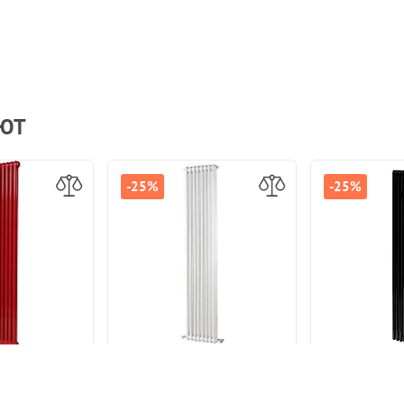
АЮТ
-25%
-25%
трубчатый
Стальной трубчатый
Стальной
AP TESI 21800
радиатор IRSAP TESI 21800
радиатор IRS
сный боковое
8 секций Белый боковое
6 секций Чё