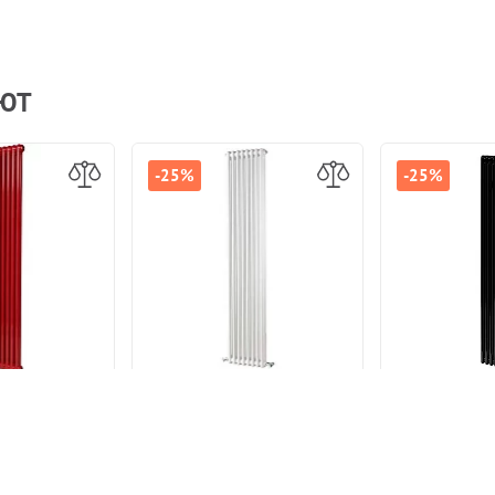
АЮТ
-25%
-25%
трубчатый
Стальной трубчатый
Стальной
AP TESI 21800
радиатор IRSAP TESI 21800
радиатор IRS
сный боковое
8 секций Белый боковое
6 секций Чё
ние 3/4"
подключение 3/4"
подключ
5 267 р.
30 666 р.
2
40 889 р.
35 267 р.