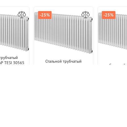
-25%
-25%
трубчатый
Стальной трубчатый
AP TESI 30565
Стальной
радиатор IRSAP TESI 30565
елый боковое
радиатор IRS
28 секций Белый боковое
ние 3/4"
5 078 р.
26 секций Б
подключение 3/4"
60 740 р.
подключ
80 986 р.
5
75 201 р.
 ТОВАРЫ
ПОХОЖИЕ ТОВАРЫ
ПОХОЖИ