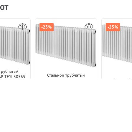
АЮТ
-25%
-25%
трубчатый
Стальной трубчатый
AP TESI 30565
Стальной
радиатор IRSAP TESI 30565
елый боковое
радиатор IRS
28 секций Белый боковое
ние 3/4"
5 078 р.
26 секций Б
подключение 3/4"
60 740 р.
подключ
80 986 р.
5
75 201 р.
 ТОВАРЫ
ПОХОЖИЕ ТОВАРЫ
ПОХОЖИ