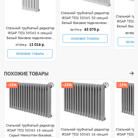
Стальной трубчатый радиатор
Стальной тру
IRSAP TESI 30565 30 секций
IRSAP TESI 
Белый боковое подключение
Белый боков
3/4"
Стальной трубчатый радиатор
65 078 р.
86 771 р.
IRSAP TESI 30565 6 секций
80 986 р.
Белый боковое подключение
ПОХОЖИЕ ТОВАРЫ
ПОХОЖ
3/4"
13 016 р.
17 354 р.
ПОХОЖИЕ ТОВАРЫ
ПОХОЖИЕ ТОВАРЫ
-25%
-25%
-25%
Стальной трубчатый радиатор
Стальной трубчатый радиатор
Стальной тру
IRSAP TESI 30565 18 секций
IRSAP TESI 30565 16 секций
IRSAP TESI 
Серый Манхэттен боковое