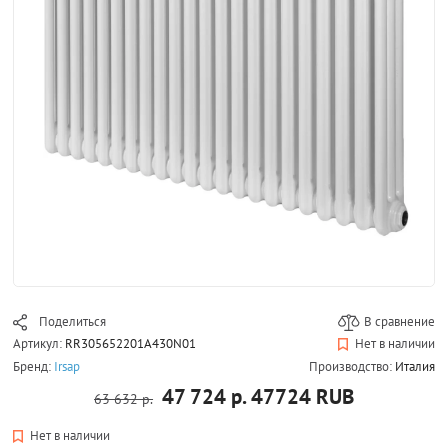
Поделиться
В сравнение
Артикул:
RR305652201A430N01
Нет в наличии
Бренд:
Irsap
Производство:
Италия
47 724 р.
47724
RUB
63 632 р.
Нет в наличии