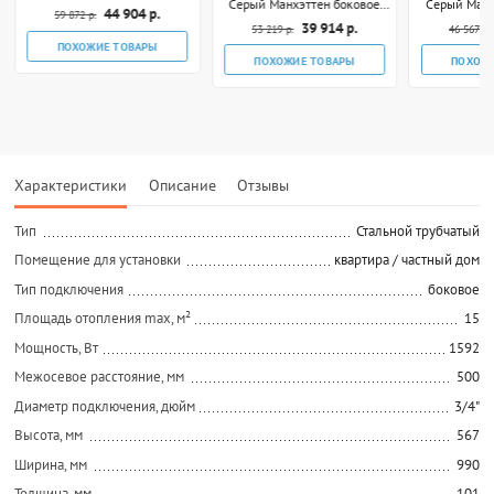
Серый Манхэттен боковое
Серый Манх
подключение 3/4"
44 904 р.
59 872 р.
подключение 3/4"
подклю
39 914 р.
53 219 р.
46 567 р.
ПОХОЖИЕ ТОВАРЫ
ПОХОЖИЕ ТОВАРЫ
ПОХОЖ
Характеристики
Описание
Отзывы
Тип
Стальной трубчатый
Помещение для установки
квартира / частный дом
Тип подключения
боковое
Площадь отопления max, м²
15
Мощность, Вт
1592
Межосевое расстояние, мм
500
Диаметр подключения, дюйм
3/4"
Высота, мм
567
Ширина, мм
990
Толщина, мм
101