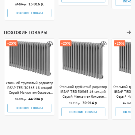
ПОХОЖ
3/4"
13 016 р.
17 354 р.
ПОХОЖИЕ ТОВАРЫ
ПОХОЖИЕ ТОВАРЫ
-25%
-25%
-25%
Стальной трубчатый радиатор
Стальной трубчатый радиатор
Стальной тру
IRSAP TESI 30565 18 секций
IRSAP TESI 30565 16 секций
IRSAP TESI 
Серый Манхэттен боковое
Серый Манхэттен боковое
Серый Манх
подключение 3/4"
44 904 р.
59 872 р.
подключение 3/4"
подклю
39 914 р.
53 219 р.
46 567 р.
ПОХОЖИЕ ТОВАРЫ
ПОХОЖИЕ ТОВАРЫ
ПОХОЖ