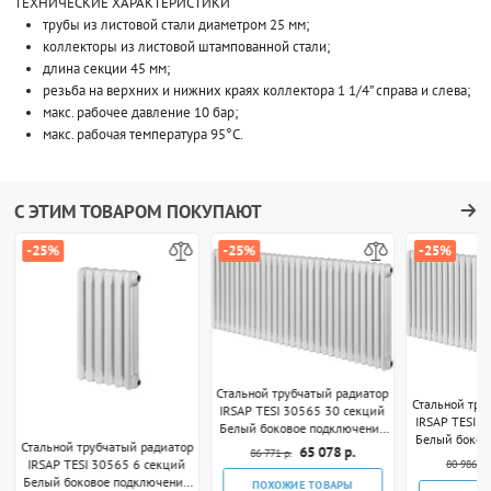
ТЕХНИЧЕСКИЕ ХАРАКТЕРИСТИКИ
трубы из листовой стали диаметром 25 мм;
коллекторы из листовой штампованной стали;
длина секции 45 мм;
резьба на верхних и нижних краях коллектора 1 1/4” справа и слева;
макс. рабочее давление 10 бар;
макс. рабочая температура 95°C.
С ЭТИМ ТОВАРОМ ПОКУПАЮТ
-25%
-25%
-25%
Стальной трубчатый радиатор
Стальной тру
IRSAP TESI 30565 30 секций
IRSAP TESI 
Белый боковое подключение
Белый боков
3/4"
Стальной трубчатый радиатор
65 078 р.
86 771 р.
IRSAP TESI 30565 6 секций
80 986 р.
Белый боковое подключение
ПОХОЖИЕ ТОВАРЫ