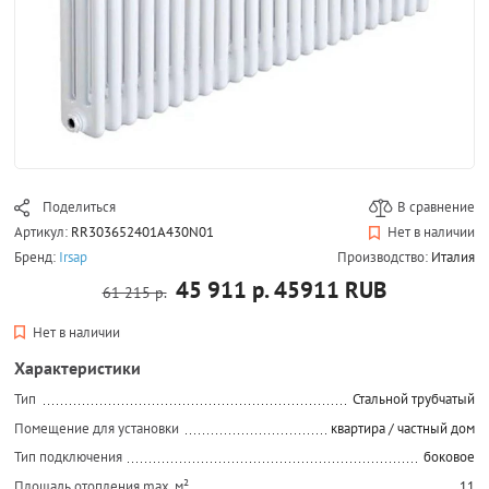
Поделиться
В сравнение
Артикул:
RR303652401A430N01
Нет в наличии
Бренд:
Irsap
Производство:
Италия
45 911 р.
45911
RUB
61 215 р.
Нет в наличии
Характеристики
Тип
Стальной трубчатый
Помещение для установки
квартира / частный дом
Тип подключения
боковое
Площадь отопления max, м²
11