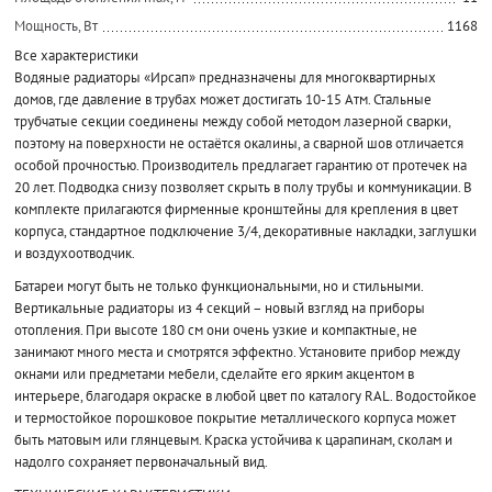
Мощность, Вт
1168
Все характеристики
Водяные радиаторы «Ирсап» предназначены для многоквартирных
домов, где давление в трубах может достигать 10-15 Атм. Стальные
трубчатые секции соединены между собой методом лазерной сварки,
поэтому на поверхности не остаётся окалины, а сварной шов отличается
особой прочностью. Производитель предлагает гарантию от протечек на
20 лет. Подводка снизу позволяет скрыть в полу трубы и коммуникации. В
комплекте прилагаются фирменные кронштейны для крепления в цвет
корпуса, стандартное подключение 3/4, декоративные накладки, заглушки
и воздухоотводчик.
Батареи могут быть не только функциональными, но и стильными.
Вертикальные радиаторы из 4 секций – новый взгляд на приборы
отопления. При высоте 180 см они очень узкие и компактные, не
занимают много места и смотрятся эффектно. Установите прибор между
окнами или предметами мебели, сделайте его ярким акцентом в
интерьере, благодаря окраске в любой цвет по каталогу RAL. Водостойкое
и термостойкое порошковое покрытие металлического корпуса может
быть матовым или глянцевым. Краска устойчива к царапинам, сколам и
надолго сохраняет первоначальный вид.