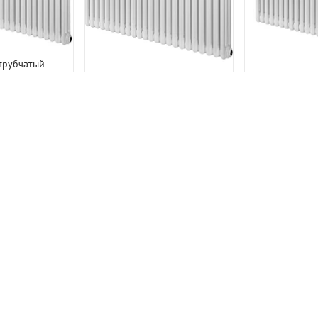
трубчатый
AP TESI 30565
Стальной
Стальной трубчатый
елый нижнее
радиатор IRS
радиатор IRSAP TESI 30565
ючение
22 секции 
3 850 р.
24 секции Белый нижнее
подкл
6
подключение
81 117 р.
65 175 р.
86 900 р.
 ТОВАРЫ
ПОХОЖИ
ПОХОЖИЕ ТОВАРЫ
-25%
-25%