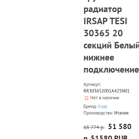
радиатор
IRSAP TESI
30365 20
секций Белы
нижнее
подключение
Артикул:
RR303652001A425N01
Нет в наличии
Бренд:
Irsap
Производство:
Италия
51 580
68 774 р.
р.
51580
RUB