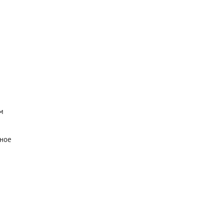
м
ное