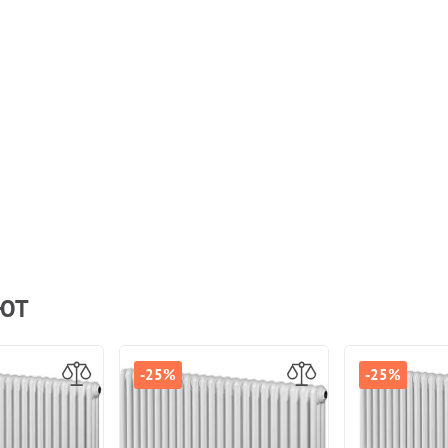
АЮТ
-25%
-25%