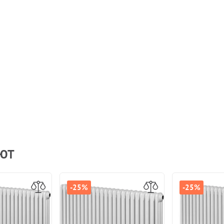
АЮТ
-25%
-25%