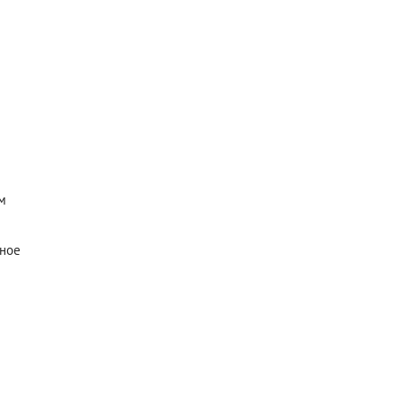
м
ное