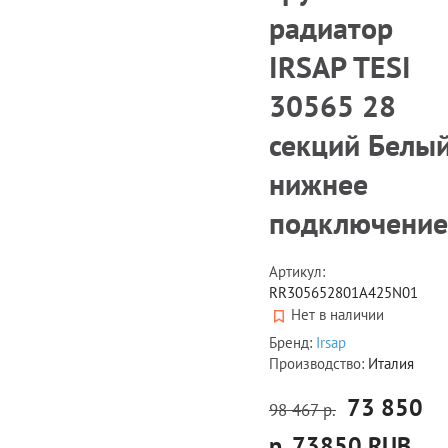
радиатор
IRSAP TESI
30565 28
секций Белы
нижнее
подключение
Артикул:
RR305652801A425N01
Нет в наличии
Бренд:
Irsap
Производство:
Италия
73 850
98 467 р.
р.
73850
RUB