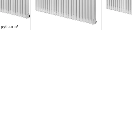
трубчатый
AP TESI 30565
Стальной
Стальной трубчатый
елый нижнее
радиатор IRS
радиатор IRSAP TESI 30565
ючение
22 секции 
3 850 р.
24 секции Белый нижнее
подкл
6
подключение
81 117 р.
65 175 р.
86 900 р.
 ТОВАРЫ
ПОХОЖИ
ПОХОЖИЕ ТОВАРЫ
-25%
-25%