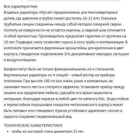
Все характеристики
Водяные радиаторы «Ирсап» предназначены для многоквартирных
домов, где давление в трубах может достигать 10-15 Атм. Стальные
трубчатые секции соединены между собой методом лазерной сварки,
поэтому на поверхности не остаётся окалины, а сварной шов отличается
особой прочностью. Производитель предлагает гарантию от протечек на
20 лет. Подводка снизу позволяет скрыть в полу трубы и коммуникации. В
комплекте прилагаются фирменные кронштейны для крепления в цвет
корпуса, стандартное подключение 3/4, декоративные накладки, заглушки
и воздухоотводчик.
Батареи могут быть не только функциональными, но и стильными.
Вертикальные радиаторы из 4 секций – новый взгляд на приборы
отопления. При высоте 180 см они очень узкие и компактные, не
занимают много места и смотрятся эффектно. Установите прибор между
окнами или предметами мебели, сделайте его ярким акцентом в
интерьере, благодаря окраске в любой цвет по каталогу RAL. Водостойкое
и термостойкое порошковое покрытие металлического корпуса может
быть матовым или глянцевым. Краска устойчива к царапинам, сколам и
надолго сохраняет первоначальный вид.
ТЕХНИЧЕСКИЕ ХАРАКТЕРИСТИКИ
трубы из листовой стали диаметром 25 мм;