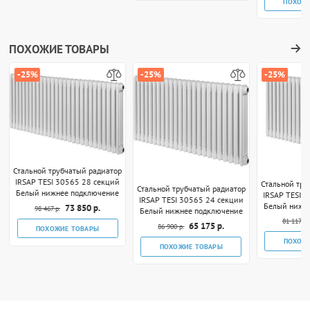
ПОХОЖ
ПОХОЖИЕ ТОВАРЫ
-25%
-25%
-25%
Стальной трубчатый радиатор
IRSAP TESI 30565 28 секций
Стальной тру
Стальной трубчатый радиатор
Белый нижнее подключение
IRSAP TESI 
IRSAP TESI 30565 24 секции
Белый нижн
73 850 р.
98 467 р.
Белый нижнее подключение
81 117 р.
65 175 р.
86 900 р.
ПОХОЖИЕ ТОВАРЫ
ПОХОЖ
ПОХОЖИЕ ТОВАРЫ