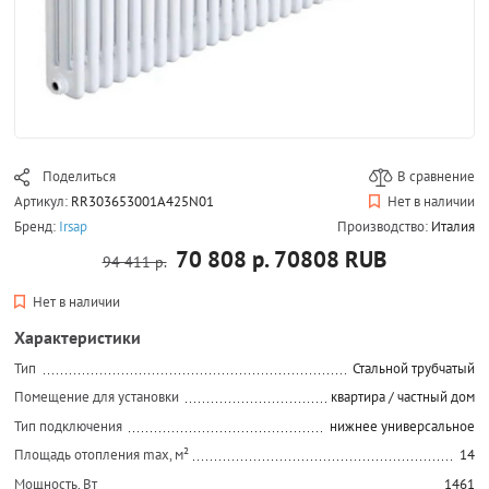
Поделиться
В сравнение
Артикул:
RR303653001A425N01
Нет в наличии
Бренд:
Irsap
Производство:
Италия
70 808 р.
70808
RUB
94 411 р.
Нет в наличии
Характеристики
Тип
Стальной трубчатый
Помещение для установки
квартира / частный дом
Тип подключения
нижнее универсальное
Площадь отопления max, м²
14
Мощность, Вт
1461