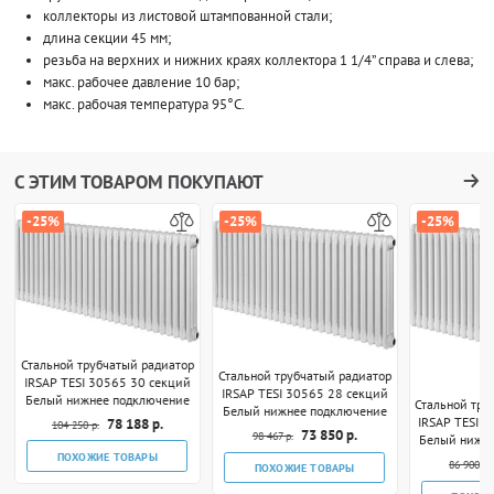
коллекторы из листовой штампованной стали;
длина секции 45 мм;
резьба на верхних и нижних краях коллектора 1 1/4” справа и слева;
макс. рабочее давление 10 бар;
макс. рабочая температура 95°C.
С ЭТИМ ТОВАРОМ ПОКУПАЮТ
-25%
-25%
-25%
Стальной трубчатый радиатор
Стальной трубчатый радиатор
IRSAP TESI 30565 30 секций
IRSAP TESI 30565 28 секций
Белый нижнее подключение
Стальной тру
Белый нижнее подключение
IRSAP TESI 
78 188 р.
104 250 р.
73 850 р.
98 467 р.
Белый нижн
ПОХОЖИЕ ТОВАРЫ
86 900 р.
ПОХОЖИЕ ТОВАРЫ