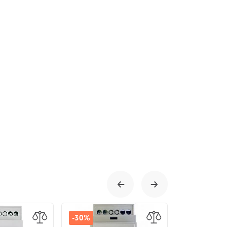
-30%
-15%