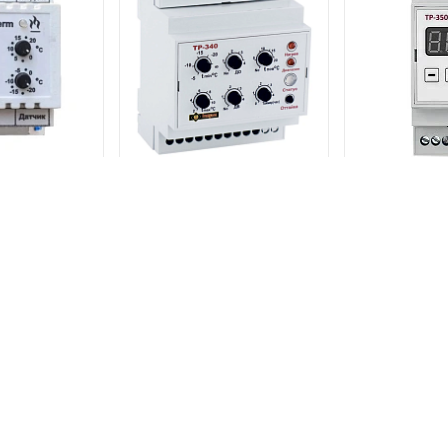
Регулятор температуры
ор Ecotherm-
Регулятор 
электронный ТР-340
с датчиком
электрон
ратуры
7 400 р.
0 р.
7 3
8 800 р.
В КОРЗИНУ
В КОРЗИНУ