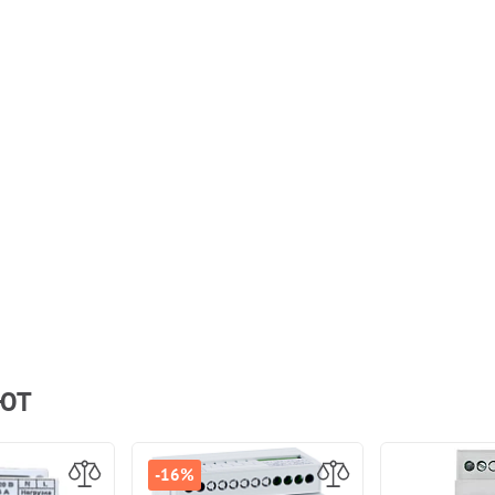
АЮТ
-16%