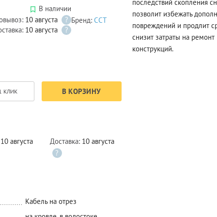
последствий скопления сн
В наличии
позволит избежать дополн
овывоз:
10 августа
?
Бренд:
ССТ
повреждений и продлит с
оставка:
10 августа
?
снизит затраты на ремонт
конструкций.
В КОРЗИНУ
1 КЛИК
:
10 августа
Доставка:
10 августа
?
Кабель на отрез
на кровле, в водостоке