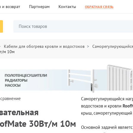
 и возврат
Партнерам
Контакты
ОБРАТНАЯ СВЯЗЬ
Кабели для обогрева кровли и водостоков
Саморегулирующийся
Вт/м 10м
 сравнение
Саморегулирующийся нагре
водостоков и кровли
Roof
вательная
крыш, саморегулирующий 
oofMate 30Вт/м 10м
Основной задачей является