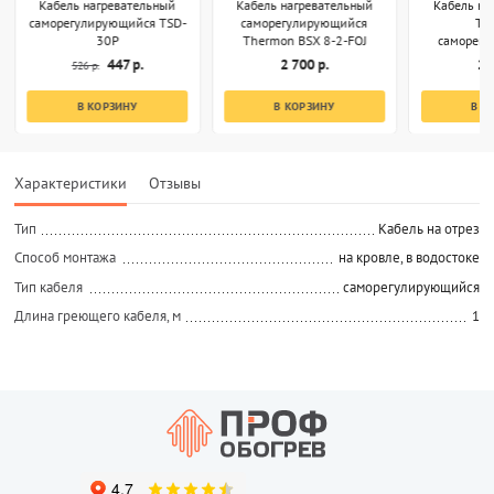
Кабель нагревательный
Кабель нагревательный
Кабель на
саморегулирующийся TSD-
саморегулирующийся
Th
30P
Thermon BSX 8-2-FOJ
саморег
RGS[R]
447 р.
2 700 р.
2 
526 р.
В КОРЗИНУ
В КОРЗИНУ
В К
Характеристики
Отзывы
Тип
Кабель на отрез
Способ монтажа
на кровле, в водостоке
Тип кабеля
саморегулирующийся
Длина греющего кабеля, м
1