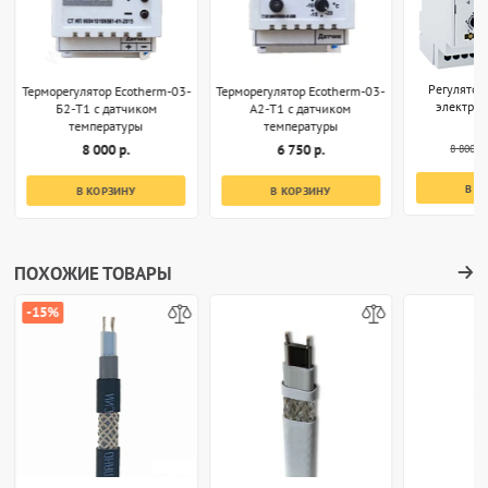
Регулятор
Терморегулятор Ecotherm-03-
Терморегулятор Ecotherm-03-
электро
Б2-T1 с датчиком
А2-T1 с датчиком
температуры
температуры
8 800 р.
8 000 р.
6 750 р.
В К
В КОРЗИНУ
В КОРЗИНУ
ПОХОЖИЕ ТОВАРЫ
-15%