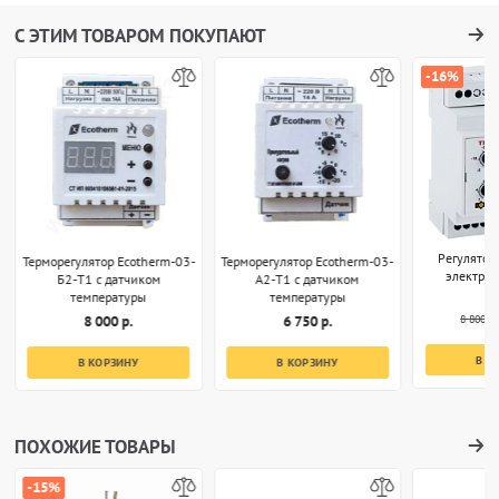
С ЭТИМ ТОВАРОМ ПОКУПАЮТ
-16%
Регулятор
Терморегулятор Ecotherm-03-
Терморегулятор Ecotherm-03-
электро
Б2-T1 с датчиком
А2-T1 с датчиком
температуры
температуры
8 800 р.
8 000 р.
6 750 р.
В К
В КОРЗИНУ
В КОРЗИНУ
ПОХОЖИЕ ТОВАРЫ
-15%