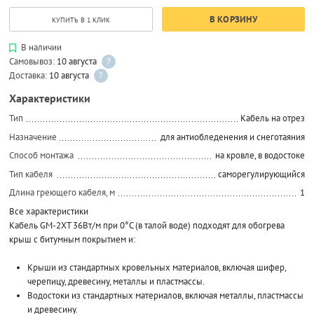
В КОРЗИНУ
КУПИТЬ В 1 КЛИК
В наличии
Самовывоз:
10 августа
?
Доставка:
10 августа
?
Характеристики
Тип
Кабель на отрез
Назначение
для антиобледенения и снеготаяния
Способ монтажа
на кровле, в водостоке
Тип кабеля
саморегулирующийся
Длина греющего кабеля, м
1
Все характеристики
Кабель GM-2XT 36Вт/м при 0°C (в талой воде) подходят для обогрева
крыш с битумным покрытием и:
Крыши из стандартных кровельных материалов, включая шифер,
черепицу, древесину, металлы и пластмассы.
Водостоки из стандартных материалов, включая металлы, пластмассы
и древесину.