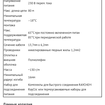
Напряжение
230 В перем. тока
питания
Макс. длина цепи
80 м
Минимальная
температура
–18°C
монтажа
Макс.
65°C при постоянно включенном питан
поддерживаемая
85°C при периодической работе
температура
Сечение кабеля
13,7мм x 6,2мм
Проводники
никелированные медные жилы 1,2мм2
Оплетка и
внешняя
Полиолефин
оболочка
Масса
~130 г/м
Минимальный
16мм
радиус изгиба
Набор для
Комплекты для быстрого соединения RAYCHEM
подсоединения
RayClic или термоусаживаемые наборы для
питания
подсоединения
Данные изделия