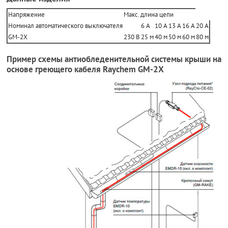
Напряжение
Макс. длина цепи
Номинал автоматического выключателя
6 A
10 A
13 A
16 A
20 A
GM-2X
230 В
25 м
40 м
50 м
60 м
80 м
Пример схемы антиобледенительной системы крыши на
основе греющего кабеля Raychem GM-2X