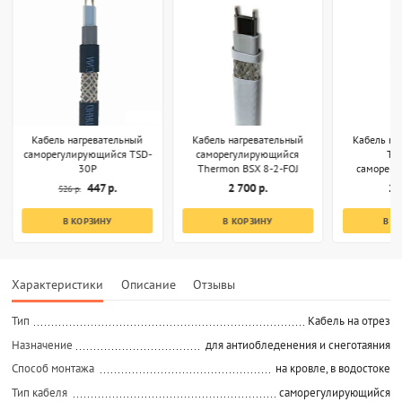
Кабель нагревательный
Кабель нагревательный
Кабель на
саморегулирующийся TSD-
саморегулирующийся
Th
30P
Thermon BSX 8-2-FOJ
саморег
RGS[R]
447 р.
2 700 р.
2 
526 р.
В КОРЗИНУ
В КОРЗИНУ
В К
Характеристики
Описание
Отзывы
Тип
Кабель на отрез
Назначение
для антиобледенения и снеготаяния
Способ монтажа
на кровле, в водостоке
Тип кабеля
саморегулирующийся