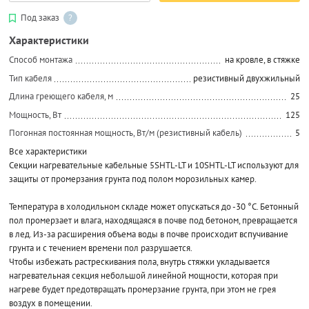
Под заказ
?
Характеристики
Способ монтажа
на кровле, в стяжке
Тип кабеля
резистивный двухжильный
Длина греющего кабеля, м
25
Мощность, Вт
125
Погонная постоянная мощность, Вт/м (резистивный кабель)
5
Все характеристики
Секции нагревательные кабельные 5SHTL-LT и 10SHTL-LT используют для
защиты от промерзания грунта под полом морозильных камер.
Температура в холодильном складе может опускаться до -30 °С. Бетонный
пол промерзает и влага, находящаяся в почве под бетоном, превращается
в лед. Из-за расширения объема воды в почве происходит вспучивание
грунта и с течением времени пол разрушается.
Чтобы избежать растрескивания пола, внутрь стяжки укладывается
нагревательная секция небольшой линейной мощности, которая при
нагреве будет предотвращать промерзание грунта, при этом не грея
воздух в помещении.