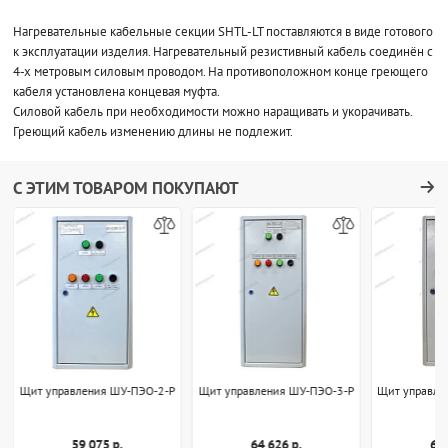
Нагревательные кабельные секции SHTL-LT поставляются в виде готового
к эксплуатации изделия. Нагревательный резистивный кабель соединён с
4-х метровым силовым проводом. На противоположном конце греющего
кабеля установлена концевая муфта.
Силовой кабель при необходимости можно наращивать и укорачивать.
Греющий кабель изменению длины не подлежит.
С ЭТИМ ТОВАРОМ ПОКУПАЮТ
Щит управления ШУ-ПЭО-2-Р
Щит управления ШУ-ПЭО-3-Р
Щит управле
59 075 р.
64 626 р.
69 