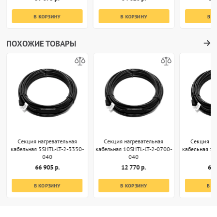
В КОРЗИНУ
В КОРЗИНУ
В К
ПОХОЖИЕ ТОВАРЫ
Секция нагревательная
Секция нагревательная
Секция на
кабельная 5SHTL-LT-2-3350-
кабельная 10SHTL-LT-2-0700-
кабельная 10
040
040
66 905 р.
12 770 р.
63 
В КОРЗИНУ
В КОРЗИНУ
В К