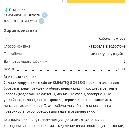
В наличии
Самовывоз:
10 августа
?
Доставка:
10 августа
?
Характеристики
Тип
Кабель на отрез
Способ монтажа
на кровле, в водостоке
Тип кабеля
саморегулирующийся
Длина греющего кабеля, м
1
Вес, кг
0,14
Все характеристики
Саморегулирующиеся кабели
CLIMATIQ U 24 SR-Z
, предназначены для
борьбы и предупреждения образования наледи и сосулек в сегменте
кровель (водосточные системы, карнизные свесы, водоприемные
устройства, ендовы, кромки кровель, периметр рам и нижняя часть
мансардных окон и пр.). Также кабели могут быть установлены на
поверхность трубопроводов для защиты от замерзания.
Благодаря принципу саморегуляции достигается экономичное
расходование электроэнергии - выделение тепла происходит только там,