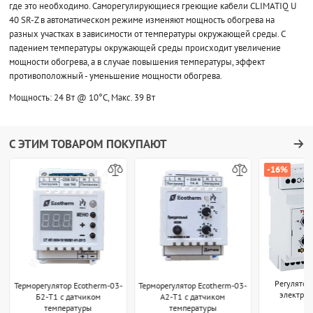
где это необходимо. Саморегулирующиеся греющие кабели CLIMATIQ U
40 SR-Z в автоматическом режиме изменяют мощность обогрева на
разных участках в зависимости от температуры окружающей среды. С
падением температуры окружающей среды происходит увеличение
мощности обогрева, а в случае повышения температуры, эффект
противоположный - уменьшение мощности обогрева.
Мощность: 24 Вт @ 10°С, Макс. 39 Вт
С ЭТИМ ТОВАРОМ ПОКУПАЮТ
-16%
Регулятор
Терморегулятор Ecotherm-03-
Терморегулятор Ecotherm-03-
электро
Б2-T1 с датчиком
А2-T1 с датчиком
температуры
температуры