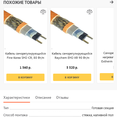
ПОХОЖИЕ ТОВАРЫ
Саморег
Кабель саморегулирующийся
Кабель саморегулирующийся
нагревате
Fine Korea SM2-CR, 80 Вт/м
Raychem EM2-XR 90 Вт/м
Extherm EP
1 
1 560 р.
5 520 р.
В К
В КОРЗИНУ
В КОРЗИНУ
Характеристики
Описание
Отзывы
Тип
Готовая секция
Способ монтажа
стяжка, наливной пол