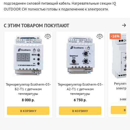
подсоединен силовой питающий кабель. Нагревательные секции IQ
OUTDOOR CW полностью готовы к подключению к электросети.
С ЭТИМ ТОВАРОМ ПОКУПАЮТ
-16%
Регулятор
Терморегулятор Ecotherm-03-
Терморегулятор Ecotherm-03-
электро
Б2-T1 с датчиком
А2-T1 с датчиком
температуры
температуры
8 800 р.
8 000 р.
6 750 р.
В К
В КОРЗИНУ
В КОРЗИНУ