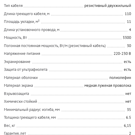
Тип кабеля
резистивный двухжильный
Длина греющего кабеля, м
110
Площадь укладки, м²
11
Длина установочного провода, м
4
Мощность, Вт
3300
Погонная постоянная мощность, Вт/м (резистивный кабель)
30
Напряжение питания
220-230 В
Экранирование
есть
Защита от ультрафиолета
есть
Материал оболочки
полиолефин
Материал экрана
медная луженая проволока
Взрывозащита
нет
Химически стойкий
нет
Минимальный радиус изгиба, мм
35
Толщина греющего кабеля, мм
6.5
Вес, кг
6,15
Гарантия, лет
2