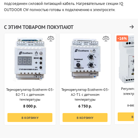
подсоединен силовой питающий кабель. Нагревательные секции IQ
OUTDOOR CW полностью готовы к подключению к электросети.
С ЭТИМ ТОВАРОМ ПОКУПАЮТ
-16%
Регулятор
Терморегулятор Ecotherm-03-
Терморегулятор Ecotherm-03-
электро
Б2-T1 с датчиком
А2-T1 с датчиком
температуры
температуры
8 800 р.
8 000 р.
6 750 р.
В К
В КОРЗИНУ
В КОРЗИНУ