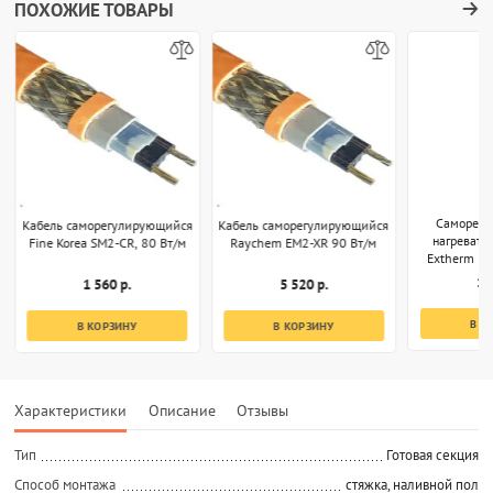
ПОХОЖИЕ ТОВАРЫ
Саморег
Кабель саморегулирующийся
Кабель саморегулирующийся
нагревате
Fine Korea SM2-CR, 80 Вт/м
Raychem EM2-XR 90 Вт/м
Extherm EP
1 
1 560 р.
5 520 р.
В К
В КОРЗИНУ
В КОРЗИНУ
Характеристики
Описание
Отзывы
Тип
Готовая секция
Способ монтажа
стяжка, наливной пол