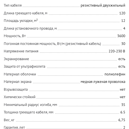
Тип кабеля
резистивный двухжильный
Длина греющего кабеля, м
120
Площадь укладки, м²
12
Длина установочного провода, м
4
Мощность, Вт
3600
Погонная постоянная мощность, Вт/м (резистивный кабель)
30
Напряжение питания
220-230 В
Экранирование
есть
Защита от ультрафиолета
есть
Материал оболочки
полиолефин
Материал экрана
медная луженая проволока
Взрывозащита
нет
Химически стойкий
нет
Минимальный радиус изгиба, мм
35
Толщина греющего кабеля, мм
6.5
Вес, кг
6,75
Гарантия, лет
2