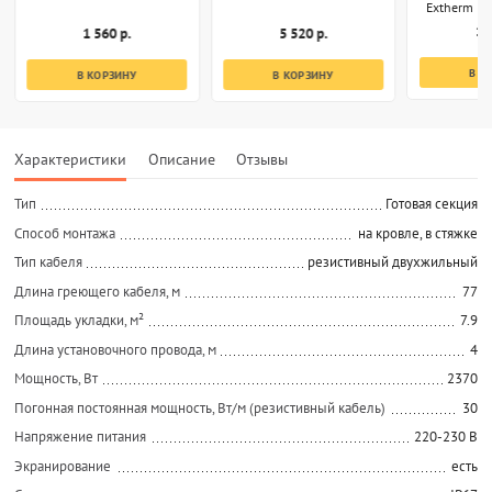
Extherm EP
1 
1 560 р.
5 520 р.
В К
В КОРЗИНУ
В КОРЗИНУ
Характеристики
Описание
Отзывы
Тип
Готовая секция
Способ монтажа
на кровле, в стяжке
Тип кабеля
резистивный двухжильный
Длина греющего кабеля, м
77
Площадь укладки, м²
7.9
Длина установочного провода, м
4
Мощность, Вт
2370
Погонная постоянная мощность, Вт/м (резистивный кабель)
30
Напряжение питания
220-230 В
Экранирование
есть