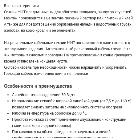
Все характеристики
Секции МНТ предназначены для обогрева площадок, пандусов, ступеней.
Монтаж производится в цементно-песчаный раствор или плиточный клей.
А так же для предотвращения образования наледи в водосточных трубах,
желобах, на краю кровли и её элементах.
Нагревательные кабельные секции МНТ поставляются в виде готового к
эксплуатации изделия. Нагревательный резистивный кабель соединён с
4-х метровым силовым проводом. На противоположном конце греющего
кабеля установлена концевая муфта.
Силовой кабель при необходимости можно наращивать и укорачивать.
Греющий кабель изменению длины не подлежит.
Особенности и преимущества
Линейное тепловыделение 30 Вт/м
Использование секций с широкой линейкой длин (от 7,5 м до 160 м)
позволяет снизить затраты на силовую часть системы обогрева
Рабочая температура на оболочке до 90 °С
Простота монтажа за счет применения двухжильной конструкции
(запитка секции с одной стороны)
Поставляются на объект в виде сверхнадежных изделий,
смуфтированных с установочными проводами и готовых к