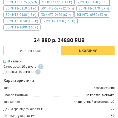
30МНТ2-0075 (7,5 м)
30МНТ2-0110 (11 м)
30МНТ2-0150 (15 м)
30МНТ2-0210 (21 м)
30МНТ2-0275 (27,5 м)
30МНТ2-0370 (37 м)
30МНТ2-0480 (48 м)
30МНТ2-0620 (62 м)
30МНТ2-0930 (93 м)
30МНТ2-1050 (105 м)
30МНТ2-1300 (130 м)
30МНТ2-1600 (160 м)
24 880 р.
24880
RUB
В КОРЗИНУ
КУПИТЬ В 1 КЛИК
В наличии
Самовывоз:
10 августа
?
Доставка:
10 августа
?
Характеристики
Тип
Готовая секция
Способ монтажа
на кровле, в стяжке
Тип кабеля
резистивный двухжильный
Длина греющего кабеля, м
77
Площадь укладки, м²
7.9