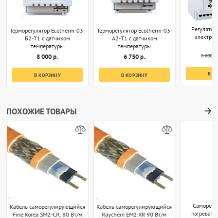
Регулятор
Терморегулятор Ecotherm-03-
Терморегулятор Ecotherm-03-
электро
Б2-T1 с датчиком
А2-T1 с датчиком
температуры
температуры
8 800 р.
8 000 р.
6 750 р.
В К
В КОРЗИНУ
В КОРЗИНУ
ПОХОЖИЕ ТОВАРЫ
Саморег
Кабель саморегулирующийся
Кабель саморегулирующийся
нагревате
Fine Korea SM2-CR, 80 Вт/м
Raychem EM2-XR 90 Вт/м