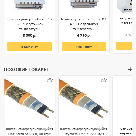
Регулятор
Терморегулятор Ecotherm-03-
Терморегулятор Ecotherm-03-
электро
Б2-T1 с датчиком
А2-T1 с датчиком
температуры
температуры
8 800 р.
8 000 р.
6 750 р.
В К
В КОРЗИНУ
В КОРЗИНУ
ПОХОЖИЕ ТОВАРЫ
Саморег
Кабель саморегулирующийся
Кабель саморегулирующийся
нагревате
Fine Korea SM2-CR, 80 Вт/м
Raychem EM2-XR 90 Вт/м