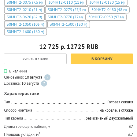
30МНТ2-0075 (7,5 м)
30МНТ2-0110 (11 м)
30МНТ2-0150 (15 м)
30МНТ2-0210 (21 м)
30МНТ2-0275 (27,5 м)
30МНТ2-0480 (48 м)
30МНТ2-0620 (62 м)
30МНТ2-0770 (77 м)
30МНТ2-0930 (93 м)
30МНТ2-1050 (105 м)
30МНТ2-1300 (130 м)
30МНТ2-1600 (160 м)
12 725 р.
12725
RUB
В КОРЗИНУ
КУПИТЬ В 1 КЛИК
В наличии
Самовывоз:
10 августа
?
Доставка:
10 августа
?
Характеристики
Тип
Готовая секция
Способ монтажа
на кровле, в стяжке
Тип кабеля
резистивный двухжильный
Длина греющего кабеля, м
37
Площадь укладки, м²
3.7