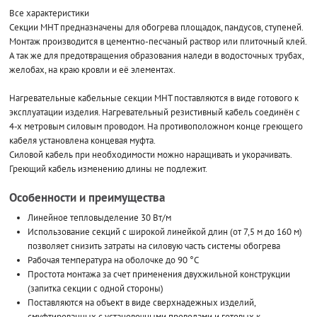
Все характеристики
Секции МНТ предназначены для обогрева площадок, пандусов, ступеней.
Монтаж производится в цементно-песчаный раствор или плиточный клей.
А так же для предотвращения образования наледи в водосточных трубах,
желобах, на краю кровли и её элементах.
Нагревательные кабельные секции МНТ поставляются в виде готового к
эксплуатации изделия. Нагревательный резистивный кабель соединён с
4-х метровым силовым проводом. На противоположном конце греющего
кабеля установлена концевая муфта.
Силовой кабель при необходимости можно наращивать и укорачивать.
Греющий кабель изменению длины не подлежит.
Особенности и преимущества
Линейное тепловыделение 30 Вт/м
Использование секций с широкой линейкой длин (от 7,5 м до 160 м)
позволяет снизить затраты на силовую часть системы обогрева
Рабочая температура на оболочке до 90 °С
Простота монтажа за счет применения двухжильной конструкции
(запитка секции с одной стороны)
Поставляются на объект в виде сверхнадежных изделий,
смуфтированных с установочными проводами и готовых к