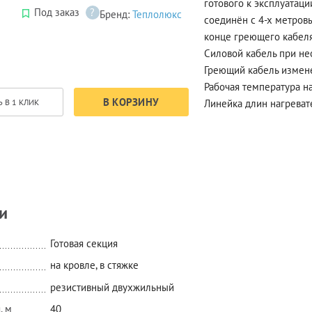
готового к эксплуатац
Под заказ
?
Бренд:
Теплолюкс
соединён с 4-х метро
конце греющего кабеля
Силовой кабель при не
Греющий кабель измен
Рабочая температура на
В КОРЗИНУ
Линейка длин нагреват
 В 1 КЛИК
и
Готовая секция
на кровле, в стяжке
резистивный двухжильный
, м
40