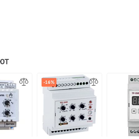
АЮТ
-16%