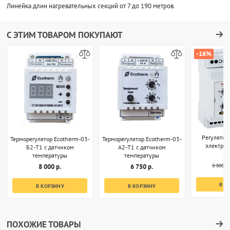
Линейка длин нагревательных секций от 7 до 190 метров.
С ЭТИМ ТОВАРОМ ПОКУПАЮТ
-16%
Регулятор
Терморегулятор Ecotherm-03-
Терморегулятор Ecotherm-03-
электро
Б2-T1 с датчиком
А2-T1 с датчиком
температуры
температуры
8 800 р.
8 000 р.
6 750 р.
В К
В КОРЗИНУ
В КОРЗИНУ
ПОХОЖИЕ ТОВАРЫ