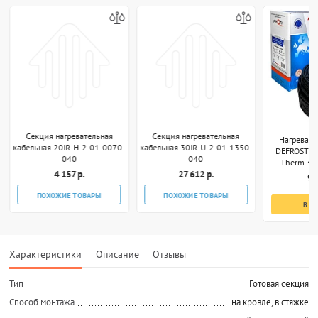
Секция нагревательная
Секция нагревательная
Нагревате
кабельная 20IR-H-2-01-0070-
кабельная 30IR-U-2-01-1350-
DEFROST S
040
040
Therm 340
4 157 р.
27 612 р.
9 
ПОХОЖИЕ ТОВАРЫ
ПОХОЖИЕ ТОВАРЫ
В К
Характеристики
Описание
Отзывы
Тип
Готовая секция
Способ монтажа
на кровле, в стяжке