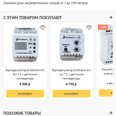
Линейка длин нагревательных секций от 7 до 190 метров.
С ЭТИМ ТОВАРОМ ПОКУПАЮТ
-16%
Регулятор
Терморегулятор Ecotherm-03-
Терморегулятор Ecotherm-03-
электро
Б2-T1 с датчиком
А2-T1 с датчиком
температуры
температуры
8 800 р.
8 000 р.
6 750 р.
В К
В КОРЗИНУ
В КОРЗИНУ
ПОХОЖИЕ ТОВАРЫ