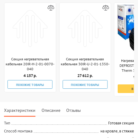
Секция нагревательная
Секция нагревательная
Нагревате
кабельная 20IR-H-2-01-0070-
кабельная 30IR-U-2-01-1350-
DEFROST S
040
040
Therm 340
4 157 р.
27 612 р.
9 
ПОХОЖИЕ ТОВАРЫ
ПОХОЖИЕ ТОВАРЫ
В К
Характеристики
Описание
Отзывы
Тип
Готовая секция
Способ монтажа
на кровле, в стяжке