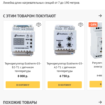
Линейка длин нагревательных секций от 7 до 190 метров.
С ЭТИМ ТОВАРОМ ПОКУПАЮТ
-16%
Регулятор
Терморегулятор Ecotherm-03-
Терморегулятор Ecotherm-03-
электро
Б2-T1 с датчиком
А2-T1 с датчиком
температуры
температуры
8 800 р.
8 000 р.
6 750 р.
В К
В КОРЗИНУ
В КОРЗИНУ
ПОХОЖИЕ ТОВАРЫ