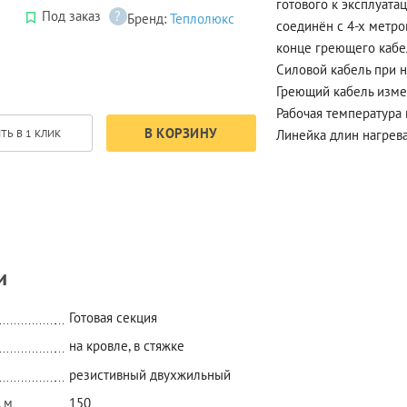
готового к эксплуата
Под заказ
?
Бренд:
Теплолюкс
соединён с 4-х метр
конце греющего кабе
Силовой кабель при 
Греющий кабель изме
Рабочая температура 
В КОРЗИНУ
Линейка длин нагрева
ТЬ В 1 КЛИК
и
Готовая секция
на кровле, в стяжке
резистивный двухжильный
 м
150