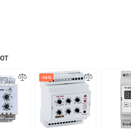
АЮТ
-16%