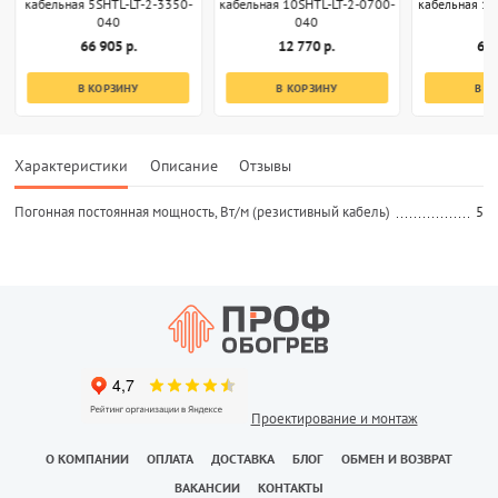
кабельная 5SHTL-LT-2-3350-
кабельная 10SHTL-LT-2-0700-
кабельная 10
040
040
66 905 р.
12 770 р.
63 
В КОРЗИНУ
В КОРЗИНУ
В К
Характеристики
Описание
Отзывы
Погонная постоянная мощность, Вт/м (резистивный кабель)
5
Проектирование и монтаж
О КОМПАНИИ
ОПЛАТА
ДОСТАВКА
БЛОГ
ОБМЕН И ВОЗВРАТ
ВАКАНСИИ
КОНТАКТЫ