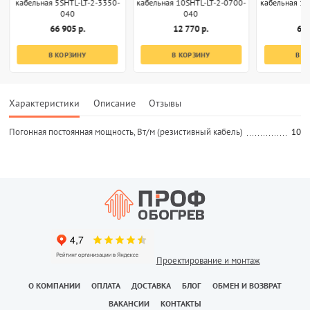
кабельная 5SHTL-LT-2-3350-
кабельная 10SHTL-LT-2-0700-
кабельная 10
040
040
66 905 р.
12 770 р.
63 
В КОРЗИНУ
В КОРЗИНУ
В К
Характеристики
Описание
Отзывы
Погонная постоянная мощность, Вт/м (резистивный кабель)
10
Проектирование и монтаж
О КОМПАНИИ
ОПЛАТА
ДОСТАВКА
БЛОГ
ОБМЕН И ВОЗВРАТ
ВАКАНСИИ
КОНТАКТЫ