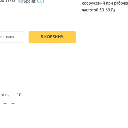
од заказ
?
Бренд:
ССТ
сооружений при рабоче
частотой 50-60 Гц.
В КОРЗИНУ
В 1 КЛИК
ость,
10