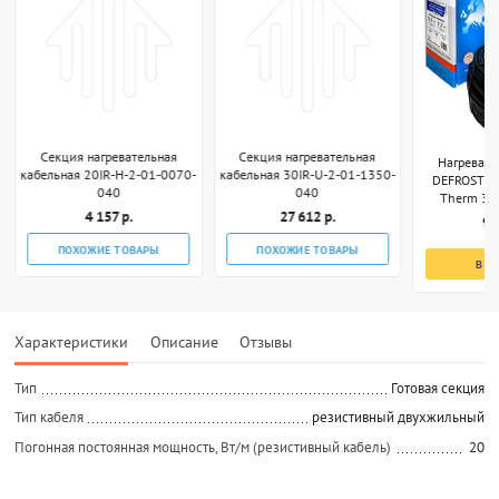
Секция нагревательная
Секция нагревательная
Нагревате
кабельная 20IR-H-2-01-0070-
кабельная 30IR-U-2-01-1350-
DEFROST S
040
040
Therm 340
4 157 р.
27 612 р.
9 
ПОХОЖИЕ ТОВАРЫ
ПОХОЖИЕ ТОВАРЫ
В К
Характеристики
Описание
Отзывы
Тип
Готовая секция
Тип кабеля
резистивный двухжильный
Погонная постоянная мощность, Вт/м (резистивный кабель)
20