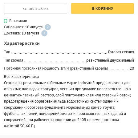
В КОРЗИНУ
КУПИТЬ В 1 КЛИК
В наличии
Самовывоз:
10 августа
?
Доставка:
10 августа
?
Характеристики
Тип
Готовая секция
Тип кабеля
резистивный двухжильный
Погонная постоянная мощность, Вт/м (резистивный кабель)
20
Все характеристики
Секции нагревательные кабельные марки IndAstroR предназначены для
открытых площадок, тротуаров, лестниц при укладке непосредственно в
цементно-песчаный раствор, слой плиточного клея или товарный бетон;
предотвращения образования льда водосточных систем зданий и
сооружений; обогрева фундамента морозильных камер, грунта,
футбольных полей, помещений жилых и производственных зданий и
сооружений при рабочем напряжении до 240В переменного тока
частотой 50-60 Гц.