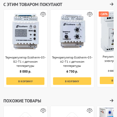
С ЭТИМ ТОВАРОМ ПОКУПАЮТ
-16%
Регулятор
Терморегулятор Ecotherm-03-
Терморегулятор Ecotherm-03-
электро
Б2-T1 с датчиком
А2-T1 с датчиком
температуры
температуры
8 800 р.
8 000 р.
6 750 р.
В К
В КОРЗИНУ
В КОРЗИНУ
ПОХОЖИЕ ТОВАРЫ