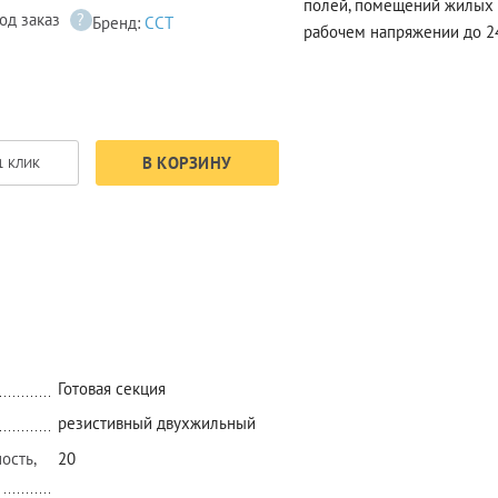
полей, помещений жилых 
од заказ
?
Бренд:
ССТ
рабочем напряжении до 24
В КОРЗИНУ
1 КЛИК
Готовая секция
резистивный двухжильный
ость,
20