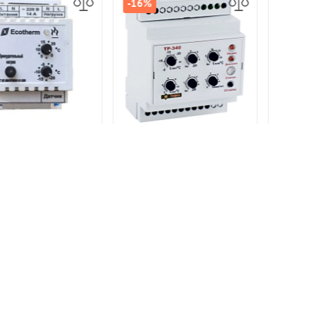
-16%
Регулятор температуры
ор Ecotherm-
Регулятор 
электронный ТР-340
с датчиком
электрон
ратуры
7 400 р.
0 р.
7 3
8 800 р.
В КОРЗИНУ
В КОРЗИНУ