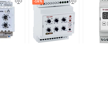
-16%
Регулятор температуры
ор Ecotherm-
Регулятор 
электронный ТР-340
с датчиком
электрон
ратуры
7 400 р.
0 р.
7 3
8 800 р.
В КОРЗИНУ
В КОРЗИНУ