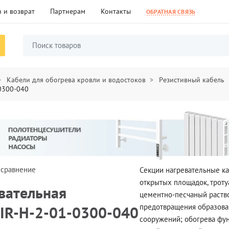
 и возврат
Партнерам
Контакты
ОБРАТНАЯ СВЯЗЬ
Кабели для обогрева кровли и водостоков
Резистивный кабель
-0300-040
 сравнение
Секции нагревательные к
открытых площадок, троту
вательная
цементно-песчаный раство
предотвращения образова
0IR-H-2-01-0300-040
сооружений; обогрева фун