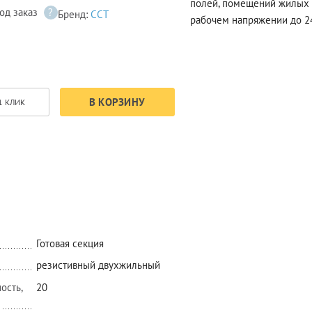
полей, помещений жилых 
од заказ
?
Бренд:
ССТ
рабочем напряжении до 24
В КОРЗИНУ
1 КЛИК
Готовая секция
резистивный двухжильный
ость,
20