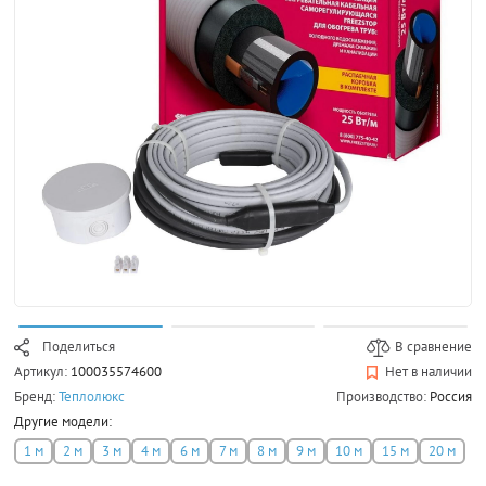
Поделиться
В сравнение
Артикул:
100035574600
Нет в наличии
Бренд:
Теплолюкс
Производство:
Россия
Другие модели:
1 м
2 м
3 м
4 м
6 м
7 м
8 м
9 м
10 м
15 м
20 м