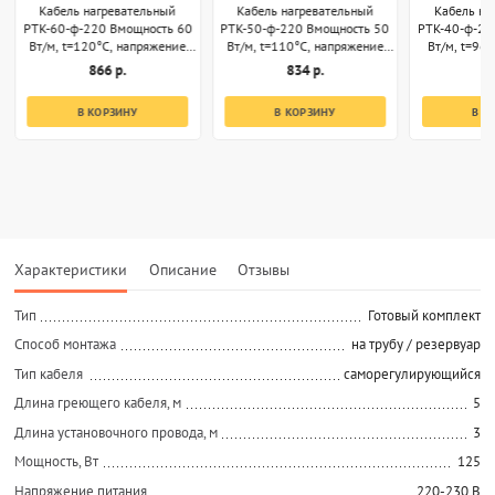
Кабель нагревательный
Кабель нагревательный
Кабель на
РТК-60-ф-220 Вмощность 60
РТК-50-ф-220 Вмощность 50
РТК-40-ф-22
Вт/м, t=120°С, напряжение
Вт/м, t=110°С, напряжение
Вт/м, t=96
220В, секции 1м
220В, секции 1м
220В, 
866 р.
834 р.
8
В КОРЗИНУ
В КОРЗИНУ
В К
Характеристики
Описание
Отзывы
Тип
Готовый комплект
Способ монтажа
на трубу / резервуар
Тип кабеля
саморегулирующийся
Длина греющего кабеля, м
5
Длина установочного провода, м
3
Мощность, Вт
125
Напряжение питания
220-230 В