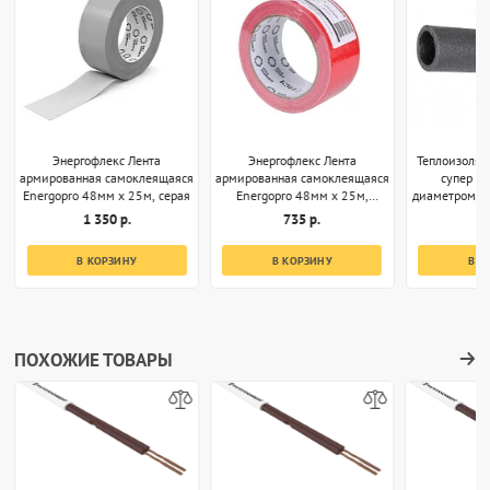
Энергофлекс Лента
Энергофлекс Лента
Теплоизоляц
армированная самоклеящаяся
армированная самоклеящаяся
супер 35
Energopro 48мм х 25м, серая
Energopro 48мм х 25м,
диаметром 32
красная
1 350 р.
735 р.
1
В КОРЗИНУ
В КОРЗИНУ
В К
ПОХОЖИЕ ТОВАРЫ