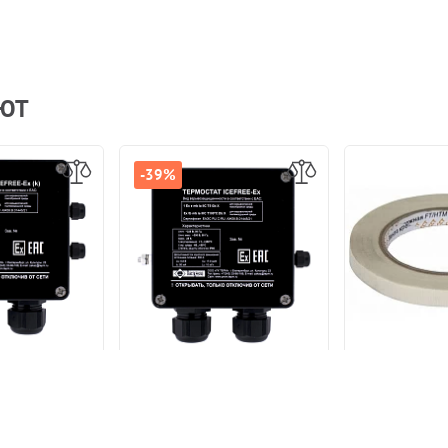
АЮТ
-39%
остат
Термостат
Лента креп
щенный ТЕРМ
взрывозащищенный ТЕРМ
k) с выводом
ICEFREE-Ex
й контакт"
7 125 р.
35 775 р.
1 3
58 300 р.