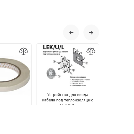
Устройств
Устройство для ввода
кабеля под 
кабеля под теплоизоляцию
LE
LEK/U/L
77
ежная FT/HTM
880 р.
В КОРЗИНУ
В КОРЗИНУ
42 р.