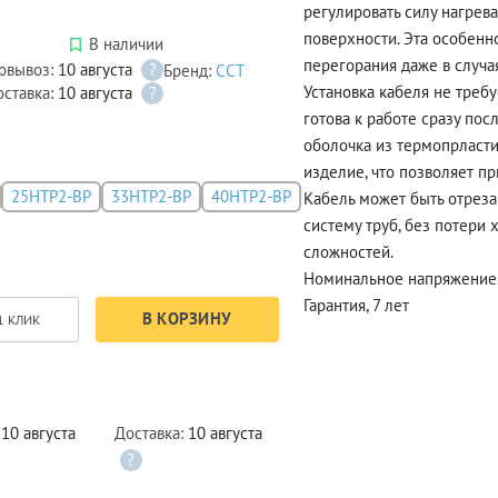
регулировать силу нагрев
поверхности. Эта особенн
В наличии
перегорания даже в случа
овывоз:
10 августа
?
Бренд:
ССТ
Установка кабеля не треб
оставка:
10 августа
?
готова к работе сразу пос
оболочка из термопрласт
изделие, что позволяет п
25НТР2-ВР
33НТР2-ВР
40НТР2-ВР
Кабель может быть отрез
систему труб, без потери 
сложностей.
Номинальное напряжение,
Гарантия, 7 лет
В КОРЗИНУ
1 КЛИК
:
10 августа
Доставка:
10 августа
?