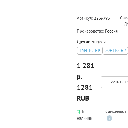
Сам
Артикул:
2269793
Д
Производство:
Россия
Другие модели:
15НТР2-ВР
20НТР2-ВР
1 281
р.
КУПИТЬ В 
1281
RUB
В
Самовывоз
наличии
?