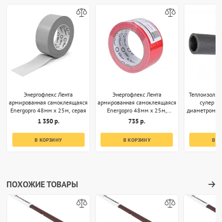
Энергофлекс Лента
Энергофлекс Лента
Теплоизоляц
армированная самоклеящаяся
армированная самоклеящаяся
супер 35
Energopro 48мм х 25м, серая
Energopro 48мм х 25м,
диаметром 32
красная
1 350 р.
735 р.
1
В КОРЗИНУ
В КОРЗИНУ
В К
ПОХОЖИЕ ТОВАРЫ