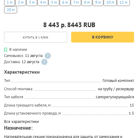
1 м
2 м
3 м
4 м
5 м
6 м
7 м
8 м
9 м
10 м
12 м
20 м
8 443 р.
8443
RUB
В КОРЗИНУ
КУПИТЬ В 1 КЛИК
В наличии
Самовывоз:
11 августа
?
Доставка:
12 августа
?
Характеристики
Тип
Готовый комплект
Способ монтажа
на трубу / резервуар
Тип кабеля
саморегулирующийся
Длина греющего кабеля, м
15
Длина установочного провода, м
1.5
Все характеристики
Назначение:
Нагревательная секция предназначена для защиты от замерзания и