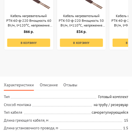
Кабель нагревательный
Кабель нагревательный
Кабель на
РТК-60-ф-220 Вмощность 60
РТК-50-ф-220 Вмощность 50
РТК-40-ф-22
Вт/м, t=120°С, напряжение
Вт/м, t=110°С, напряжение
Вт/м, t=96
220В, секции 1м
220В, секции 1м
220В, 
866 р.
834 р.
8
В КОРЗИНУ
В КОРЗИНУ
В К
Характеристики
Описание
Отзывы
Тип
Готовый комплект
Способ монтажа
на трубу / резервуар
Тип кабеля
саморегулирующийся
Длина греющего кабеля, м
15
Длина установочного провода, м
1.5