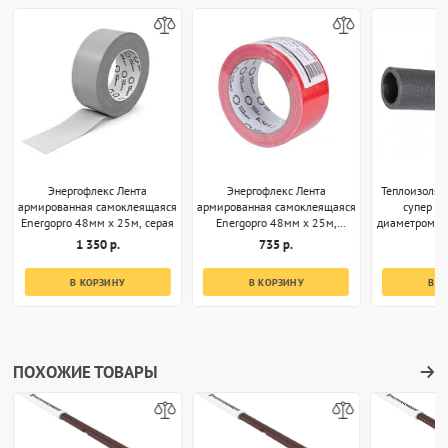
Энергофлекс Лента
Энергофлекс Лента
Теплоизоляц
армированная самоклеящаяся
армированная самоклеящаяся
супер 35
Energopro 48мм х 25м, серая
Energopro 48мм х 25м,
диаметром 32
красная
1 350 р.
735 р.
1
В КОРЗИНУ
В КОРЗИНУ
В К
ПОХОЖИЕ ТОВАРЫ