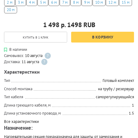
2 м
3 м
4 м
5 м
6 м
7 м
8 м
9 м
10 м
12 м
15 м
20 м
1 498 р.
1498
RUB
В КОРЗИНУ
КУПИТЬ В 1 КЛИК
В наличии
Самовывоз:
10 августа
?
Доставка:
11 августа
?
Характеристики
Тип
Готовый комплект
Способ монтажа
на трубу / резервуар
Тип кабеля
саморегулирующийся
Длина греющего кабеля, м
1
Длина установочного провода, м
1.5
Все характеристики
Назначение:
Нагревательная секция предназначена для защиты от замерзания и