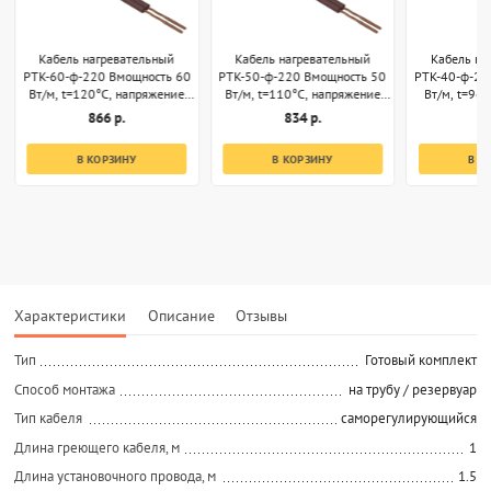
Кабель нагревательный
Кабель нагревательный
Кабель на
РТК-60-ф-220 Вмощность 60
РТК-50-ф-220 Вмощность 50
РТК-40-ф-22
Вт/м, t=120°С, напряжение
Вт/м, t=110°С, напряжение
Вт/м, t=96
220В, секции 1м
220В, секции 1м
220В, 
866 р.
834 р.
8
В КОРЗИНУ
В КОРЗИНУ
В К
Характеристики
Описание
Отзывы
Тип
Готовый комплект
Способ монтажа
на трубу / резервуар
Тип кабеля
саморегулирующийся
Длина греющего кабеля, м
1
Длина установочного провода, м
1.5