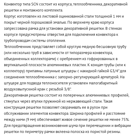
Конвектор типа SCN состоит из корпуса, теплообменника, декоративной
решетки и монтажного комплекта.
Корпус изготовлен из листовой оцинкованной стали толщиной 1 мм и
покрыт черной порошковой эмалью. По верхнему краю корпуса
запрессована рамка для установки декоративной решетки. В стенках
корпусе предусмотрены отверстия для подключения конвектора к
трубопроводам системы отопления.
Теплообменник представляет собой круглую медную бесшовную трубу
(или несколько труб в зависимости от типоразмера конвектора,
объединенных коллекторами) с оребрением из гофрированных в
вертикальной плоскости алюминиевых пластин. К концам трубы (или к
коллектору) припаяны латунные штуцеры с накидной гайкой G3/4” для
соединения теплообменника с запорно-регулирующей арматурой. На
штуцере для подвода теплоносителя установлен малогабаритный
воздуховыпускной кран с резьбой 3/8”.
Декоративная решетка состоит из поперечных алюминиевых профилей,
стянутых через втулки пружиной из нержавеющей стали. Такая
конструкция решетки позволяет сворачивать ее в рулон при
обслуживании элементов конвектора. Ширина профилей и расстояние
между ними (9 мм) обеспечивает живое сечение решетки не менее 75%.
Для предотвращения возникновения шума при перемещении и вибрации
решетки по периметру рамки вклеена полоска из пористой резины.