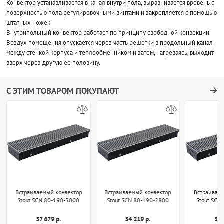
Конвектор устанавливается в канал внутри пола, выравнивается вровень с
поверхностью пола регулировочными винтами и закрепляется с помощью
штатных ножек.
Внутрипольный конвектор работает по принципу свободной конвекции.
Воздух помещения опускается через часть решетки в продольный канал
между стенкой корпуса и теплообменником и затем, нагреваясь, выходит
вверх через другую ее половину.
С ЭТИМ ТОВАРОМ ПОКУПАЮТ
Встраиваемый конвектор
Встраиваемый конвектор
Встраивае
Stout SCN 80-190-3000
Stout SCN 80-190-2800
Stout SCN
57 679 р.
54 219 р.
50 