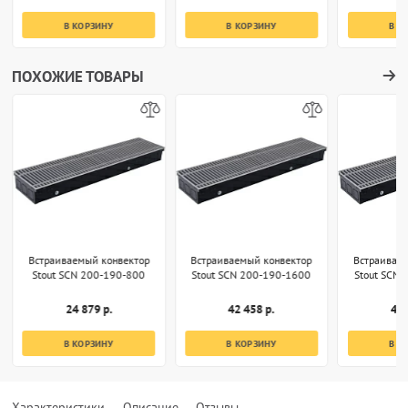
В КОРЗИНУ
В КОРЗИНУ
В К
ПОХОЖИЕ ТОВАРЫ
Встраиваемый конвектор
Встраиваемый конвектор
Встраивае
Stout SCN 200-190-800
Stout SCN 200-190-1600
Stout SCN
24 879 р.
42 458 р.
49 
В КОРЗИНУ
В КОРЗИНУ
В К
Характеристики
Описание
Отзывы