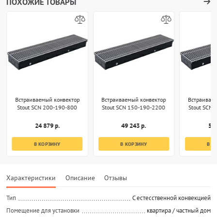
ПОХОЖИЕ ТОВАРЫ
Встраиваемый конвектор
Встраиваемый конвектор
Встраивае
Stout SCN 200-190-800
Stout SCN 150-190-2200
Stout SCN
24 879 р.
49 243 р.
57 
В КОРЗИНУ
В КОРЗИНУ
В К
Характеристики
Описание
Отзывы
Тип
C естесственной конвекцией
Помещение для установки
квартира / частный дом