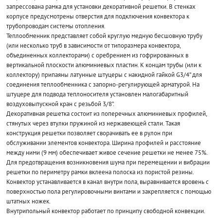
запрессована рамка для установки декоративной решетки. В стенках
корпусе предусмотрены отверстия для подключения конвектора к
трубопроводам системы отопления.
Теплообменник представляет собой круглую медную бесшовную трубу
(или несколько труб в зависимости от типоразмера конвектора,
объединенных коллекторами) с оребрением из гофрированных в
вертикальной плоскости алюминиевых пластин. К концам трубы (или к
коллектору) припаяны латунные штуцеры с накидной гайкой G3/4” для
соединения теплообменника с запорно-регулирующей арматурой. На
штуцере для подвода теплоносителя установлен малогабаритный
воздуховыпускной кран с резьбой 3/8”.
Декоративная решетка состоит из поперечных алюминиевых профилей,
стянутых через втулки пружиной из нержавеющей стали. Такая
конструкция решетки позволяет сворачивать ее в рулон при
обслуживании элементов конвектора. Ширина профилей и расстояние
между ними (9 мм) обеспечивает живое сечение решетки не менее 75%.
Для предотвращения возникновения шума при перемещении и вибрации
решетки по периметру рамки вклеена полоска из пористой резины.
Конвектор устанавливается в канал внутри пола, выравнивается вровень с
поверхностью пола регулировочными винтами и закрепляется с помощью
штатных ножек.
Внутрипольный конвектор работает по принципу свободной конвекции.