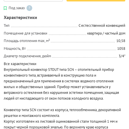
Под заказ
?
Характеристики
Тип
C естесственной конвекцией
Помещение для установки
квартира / частный дом
Площадь отопления max, м²
10,58
Мощность, Вт
1058
Диаметр подключения, дюйм
3/4"
Все характеристики
Внутрипольный конвектор STOUT типа SCN – отопительный прибор
конвективного типа, встраиваемый в конструкцию пола и
предназначенный для применения в системах водяного отопления
жилых и общественных зданий. Прибор может устанавливаться у
витражного остекления без нарушения эстетики помещения, защищая
людей от ниспадающего от окон потоков холодного воздуха.
Конвектор типа SCN состоит из корпуса, теплообменника, декоративной
решетки и монтажного комплекта.
Корпус изготовлен из листовой оцинкованной стали толщиной 1 мм и
покрыт черной порошковой эмалью. По верхнему краю корпуса