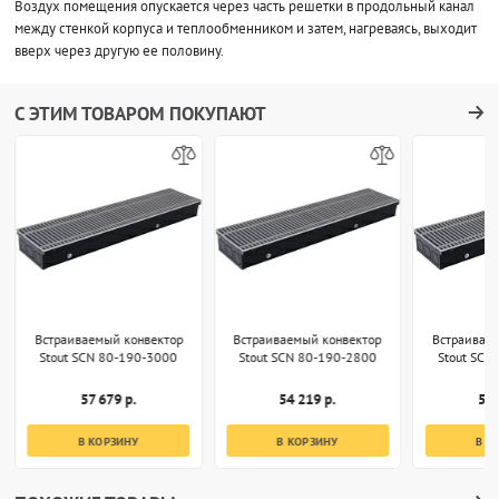
Воздух помещения опускается через часть решетки в продольный канал
между стенкой корпуса и теплообменником и затем, нагреваясь, выходит
вверх через другую ее половину.
С ЭТИМ ТОВАРОМ ПОКУПАЮТ
Встраиваемый конвектор
Встраиваемый конвектор
Встраивае
Stout SCN 80-190-3000
Stout SCN 80-190-2800
Stout SCN
57 679 р.
54 219 р.
50 
В КОРЗИНУ
В КОРЗИНУ
В К