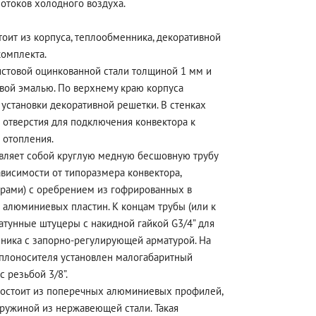
отоков холодного воздуха.
тоит из корпуса, теплообменника, декоративной
комплекта.
истовой оцинкованной стали толщиной 1 мм и
вой эмалью. По верхнему краю корпуса
 установки декоративной решетки. В стенках
отверстия для подключения конвектора к
 отопления.
вляет собой круглую медную бесшовную трубу
ависимости от типоразмера конвектора,
рами) с оребрением из гофрированных в
 алюминиевых пластин. К концам трубы (или к
атунные штуцеры с накидной гайкой G3/4” для
ника с запорно-регулирующей арматурой. На
еплоносителя установлен малогабаритный
 резьбой 3/8”.
состоит из поперечных алюминиевых профилей,
пружиной из нержавеющей стали. Такая