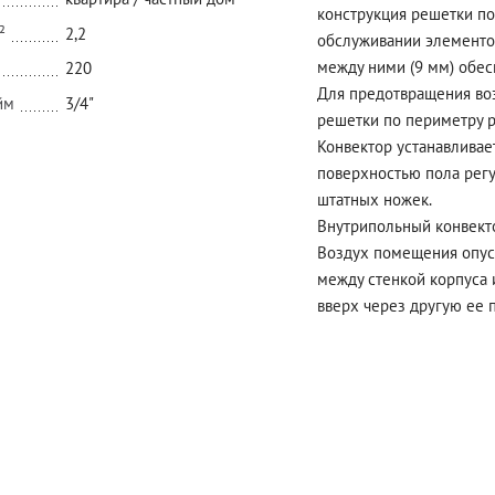
конструкция решетки по
²
2,2
обслуживании элементо
между ними (9 мм) обес
220
Для предотвращения во
йм
3/4"
решетки по периметру р
Конвектор устанавливает
поверхностью пола рег
штатных ножек.
Внутрипольный конвекто
Воздух помещения опуск
между стенкой корпуса 
вверх через другую ее 