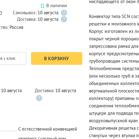
ниспадающего от окон п
В наличии
Самовывоз:
10 августа
?
0
Конвектор типа SCN сос
Доставка:
10 августа
?
решетки и монтажного 
ство:
Россия
Корпус изготовлен из л
покрыт черной порошко
запрессована рамка для
корпусе предусмотрены 
В КОРЗИНУ
В 1 КЛИК
трубопроводам системы
Теплообменник предста
(или несколько труб в з
объединенных коллекто
:
10 августа
Доставка:
10 августа
вертикальной плоскости
?
коллектору) припаяны л
соединения теплообмен
штуцере для подвода т
воздуховыпускной кран с
Декоративная решетка 
C естесственной конвекцией
стянутых через втулки 
квартира / частный дом