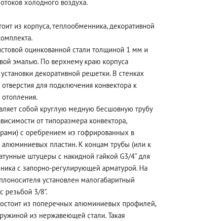
отоков холодного воздуха.
тоит из корпуса, теплообменника, декоративной
комплекта.
истовой оцинкованной стали толщиной 1 мм и
вой эмалью. По верхнему краю корпуса
 установки декоративной решетки. В стенках
отверстия для подключения конвектора к
 отопления.
вляет собой круглую медную бесшовную трубу
ависимости от типоразмера конвектора,
рами) с оребрением из гофрированных в
 алюминиевых пластин. К концам трубы (или к
атунные штуцеры с накидной гайкой G3/4” для
ника с запорно-регулирующей арматурой. На
еплоносителя установлен малогабаритный
 резьбой 3/8”.
состоит из поперечных алюминиевых профилей,
пружиной из нержавеющей стали. Такая