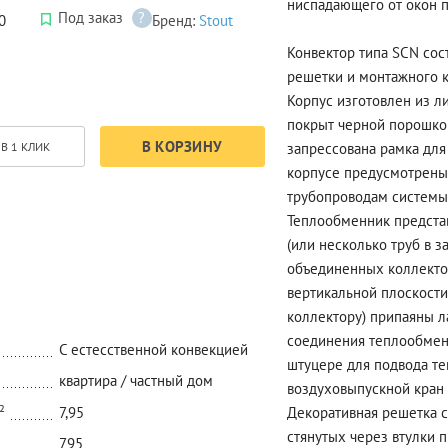
ниспадающего от окон п
Под заказ
?
0
Бренд:
Stout
Конвектор типа SCN сос
решетки и монтажного 
Корпус изготовлен из л
покрыт черной порошко
В КОРЗИНУ
запрессована рамка для
В 1 КЛИК
корпусе предусмотрены 
трубопроводам системы
Теплообменник предста
(или несколько труб в з
объединенных коллекто
вертикальной плоскости
коллектору) припаяны л
соединения теплообмен
C естесственной конвекцией
штуцере для подвода т
квартира / частный дом
воздуховыпускной кран с
²
7,95
Декоративная решетка 
стянутых через втулки 
795