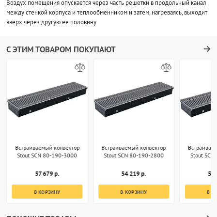
Воздух помещения опускается через часть решетки в продольный канал
между стенкой корпуса и теплообменником и затем, нагреваясь, выходит
вверх через другую ее половину.
С ЭТИМ ТОВАРОМ ПОКУПАЮТ
Встраиваемый конвектор
Встраиваемый конвектор
Встраивае
Stout SCN 80-190-3000
Stout SCN 80-190-2800
Stout SCN
57 679 р.
54 219 р.
50 
В КОРЗИНУ
В КОРЗИНУ
В К