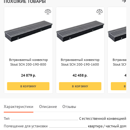
ПОХОЖИЕ ТОВАРЫ
Встраиваемый конвектор
Встраиваемый конвектор
Встраивае
Stout SCN 200-190-800
Stout SCN 200-190-1600
Stout SCN
24 879 р.
42 458 р.
49 
В КОРЗИНУ
В КОРЗИНУ
В К
Характеристики
Описание
Отзывы
Тип
C естесственной конвекцией
Помещение для установки
квартира / частный дом