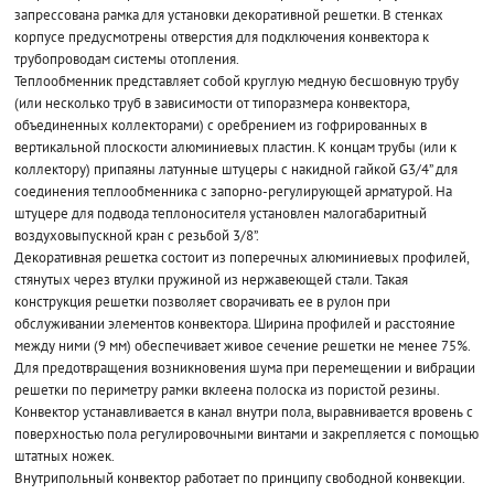
запрессована рамка для установки декоративной решетки. В стенках
корпусе предусмотрены отверстия для подключения конвектора к
трубопроводам системы отопления.
Теплообменник представляет собой круглую медную бесшовную трубу
(или несколько труб в зависимости от типоразмера конвектора,
объединенных коллекторами) с оребрением из гофрированных в
вертикальной плоскости алюминиевых пластин. К концам трубы (или к
коллектору) припаяны латунные штуцеры с накидной гайкой G3/4” для
соединения теплообменника с запорно-регулирующей арматурой. На
штуцере для подвода теплоносителя установлен малогабаритный
воздуховыпускной кран с резьбой 3/8”.
Декоративная решетка состоит из поперечных алюминиевых профилей,
стянутых через втулки пружиной из нержавеющей стали. Такая
конструкция решетки позволяет сворачивать ее в рулон при
обслуживании элементов конвектора. Ширина профилей и расстояние
между ними (9 мм) обеспечивает живое сечение решетки не менее 75%.
Для предотвращения возникновения шума при перемещении и вибрации
решетки по периметру рамки вклеена полоска из пористой резины.
Конвектор устанавливается в канал внутри пола, выравнивается вровень с
поверхностью пола регулировочными винтами и закрепляется с помощью
штатных ножек.
Внутрипольный конвектор работает по принципу свободной конвекции.