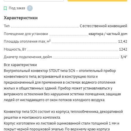
Под заказ
?
Характеристики
Тип
C естесственной конвекцией
Помещение для установки
квартира / частный дом
Площадь отопления max, м²
12,42
Мощность, Вт
1242
Диаметр подключения, дюйм
3/4"
Все характеристики
Внутрипольный конвектор STOUT типа SCN – отопительный прибор
конвективного типа, встраиваемый в конструкцию пола и
предназначенный для применения в системах водяного отопления
жилых и общественных зданий. Прибор может устанавливаться у
витражного остекления без нарушения эстетики помещения, защищая
людей от ниспадающего от окон потоков холодного воздуха.
Конвектор типа SCN состоит из корпуса, теплообменника, декоративной
решетки и монтажного комплекта.
Корпус изготовлен из листовой оцинкованной стали толщиной 1 мм и
покрыт черной порошковой эмалью. По верхнему краю корпуса